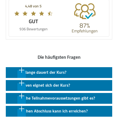
4,48 von 5
GUT
87%
936 Bewertungen
Empfehlungen
Die häufigsten Fragen
Wie lange dauert der Kurs?
20 Wochen in Vollzeit; 40 Wochen in Teilzeit
Für wen eignet sich der Kurs?
Dieser Kurs richtet sich an zukünftig Fachkräfte und angehende
Welche Teilnahmevoraussetzungen gibt es?
Projektmanager, die ihre Kompetenzen im Projektmanagement
und Cloud Computing erweitern möchten. Besonders geeignet ist
Für die Teilnahme am Kurs Effektives Projektmanagement in
Welchen Abschluss kann ich erreichen?
er für Personen, die mit agilen Methoden arbeiten möchten und
agilen Cloud Computing Umgebungen inkl. AWS Certified Solutions
diese mit einer zukunftsorientierten Kompetenzen im Bereich