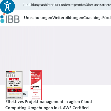
Für Bildungsanbieter
Für Förderträger
Infos
Über uns
Karriere
Umschulungen
Weiterbildungen
Coachings
För
Weiterbildung
Effektives Projektmanagement in agilen Cloud
Computing Umgebungen inkl. AWS Certified