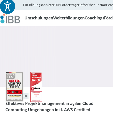
Für Bildungsanbieter
Für Förderträger
Infos
Über uns
Karriere
Umschulungen
Weiterbildungen
Coachings
För
Weiterbildung
Effektives Projektmanagement in agilen Cloud
Computing Umgebungen inkl. AWS Certified