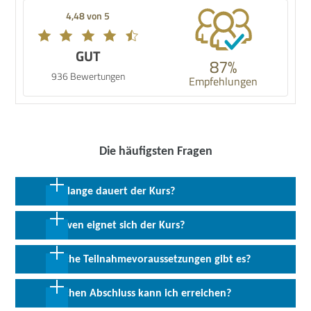
4,48 von 5
GUT
87%
936 Bewertungen
Empfehlungen
Die häufigsten Fragen
Wie lange dauert der Kurs?
20 Wochen in Vollzeit; 40 Wochen in Teilzeit
Für wen eignet sich der Kurs?
Dieser Kurs richtet sich an zukünftig Fachkräfte und angehende
Welche Teilnahmevoraussetzungen gibt es?
Projektmanager, die ihre Kompetenzen im Projektmanagement
und Cloud Computing erweitern möchten. Besonders geeignet ist
Für die Teilnahme am Kurs Effektives Projektmanagement in
Welchen Abschluss kann ich erreichen?
er für Personen, die mit agilen Methoden arbeiten möchten und
agilen Cloud Computing Umgebungen inkl. AWS Certified Solutions
diese mit einer zukunftsorientierten Kompetenzen im Bereich