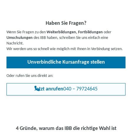
zur Abklärung ihrer individuellen Teilnahmevoraussetzungen zur
eine Umschulung oder Teilqualifizierung. So schaffen Sie die ideale
Bis zu 100 % Förderung möglich - unsere Mitarbeiter:innen
Verfügung.
Basis für Ihre berufliche Weiterbildung.
beraten Sie gerne zu Ihren individuellen Fördermöglichkeiten.
Buchen Sie gleich einen
kostenlosen Beratungstermin
.
Informieren Sie sich
hier
gerne vorab über Förderprogramme,
Haben Sie Fragen?
z.B. den Bildungsgutschein. Hier gehts zu den Infos für
Wenn Sie Fragen zu den
Weiterbildungen, Fortbildungen
oder
Arbeitssuchende
,
Berufstätige
,
Unternehmen
oder
Umschulungen
des IBB haben, schreiben Sie uns einfach eine
Rehabilitand:innen
.
Nachricht.
Wir werden uns so schnell wie möglich mit Ihnen in Verbindung setzen.
Unverbindliche Kursanfrage stellen
Oder rufen Sie uns direkt an:
Jetzt anrufen
040 – 79724645
4 Gründe, warum das IBB die richtige Wahl ist