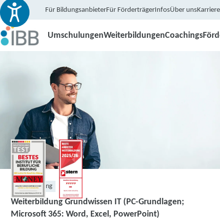
Für Bildungsanbieter
Für Förderträger
Infos
Über uns
Karriere
Umschulungen
Weiterbildungen
Coachings
För
Weiterbildung
Weiterbildung Grundwissen IT (PC-Grundlagen;
Microsoft 365: Word, Excel, PowerPoint)