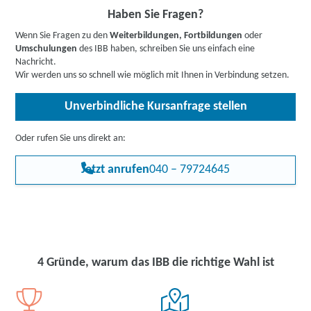
Informieren Sie sich
hier
gerne vorab über Förderprogramme,
Haben Sie Fragen?
z.B. den Bildungsgutschein. Hier gehts zu den Infos für
Wenn Sie Fragen zu den
Weiterbildungen, Fortbildungen
oder
Arbeitssuchende
,
Berufstätige
,
Unternehmen
oder
Umschulungen
des IBB haben, schreiben Sie uns einfach eine
Rehabilitand:innen
.
Nachricht.
Wir werden uns so schnell wie möglich mit Ihnen in Verbindung setzen.
Unverbindliche Kursanfrage stellen
Oder rufen Sie uns direkt an:
Jetzt anrufen
040 – 79724645
4 Gründe, warum das IBB die richtige Wahl ist