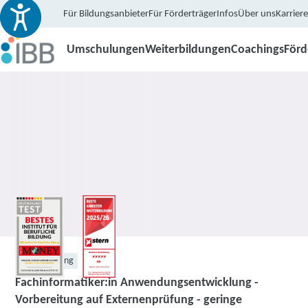
Für Bildungsanbieter
Für Förderträger
Infos
Über uns
Karriere
Umschulungen
Weiterbildungen
Coachings
För
Weiterbildung
Fachinformatiker:in Anwendungsentwicklung -
Vorbereitung auf Externenprüfung - geringe