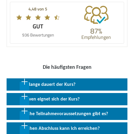
4,48 von 5
GUT
87%
936 Bewertungen
Empfehlungen
Die häufigsten Fragen
Wie lange dauert der Kurs?
36 Wochen in Vollzeit
Für wen eignet sich der Kurs?
Für alle Interessierten, welche über eine Prüfungszulassung der
Welche Teilnahmevoraussetzungen gibt es?
IHK verfügen und Ihren Berufsabschluss nachholen möchten.
Für die Zulassung zur Prüfung bei der Kammer ist der Nachweis
Welchen Abschluss kann ich erreichen?
von einschlägiger praktischer Berufserfahrung notwendig.