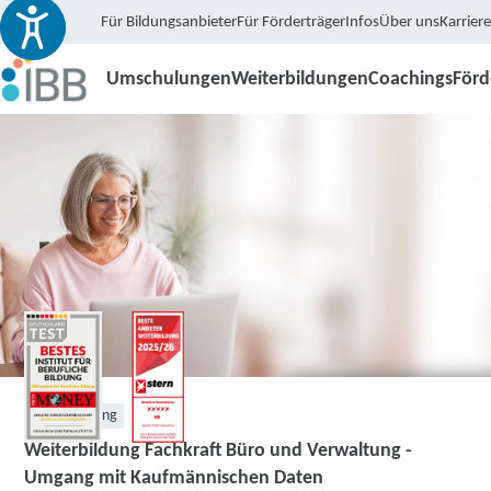
Für Bildungsanbieter
Für Förderträger
Infos
Über uns
Karriere
Umschulungen
Weiterbildungen
Coachings
För
Weiterbildung
Weiterbildung Fachkraft Büro und Verwaltung -
Umgang mit Kaufmännischen Daten