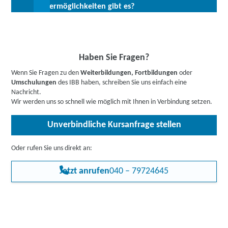
Büro- und Verwaltungskräfte mit entsprechendem Profil sind
Fördermöglichkeiten gibt es?
zur Abklärung ihrer individuellen Teilnahmevoraussetzungen zur
branchen- und regionsübergreifend gefragt. Nach der
Verfügung.
Qualifizierung punkten Sie auf dem Arbeitsmarkt mit dem
Bis zu 100 % Förderung möglich - unsere Mitarbeiter:innen
richtigen Mix an Zusatzqualifikationen.
beraten Sie gerne zu Ihren individuellen Fördermöglichkeiten.
Buchen Sie gleich einen
kostenlosen Beratungstermin
.
Informieren Sie sich
hier
gerne vorab über Förderprogramme.
Haben Sie Fragen?
Hier gehts zu den Infos für
Arbeitssuchende
,
Berufstätige
,
Wenn Sie Fragen zu den
Weiterbildungen, Fortbildungen
oder
Unternehmen
oder
Rehabilitand:innen
.
Umschulungen
des IBB haben, schreiben Sie uns einfach eine
Nachricht.
Wir werden uns so schnell wie möglich mit Ihnen in Verbindung setzen.
Unverbindliche Kursanfrage stellen
Oder rufen Sie uns direkt an:
Jetzt anrufen
040 – 79724645