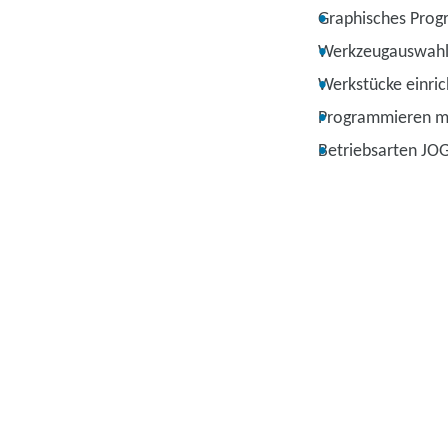
Graphisches Prog
Werkzeugauswah
Werkstücke einri
Programmieren m
Betriebsarten JO