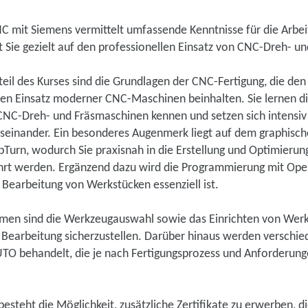
C mit Siemens vermittelt umfassende Kenntnisse für die Arbei
t Sie gezielt auf den professionellen Einsatz von CNC-Dreh- u
teil des Kurses sind die Grundlagen der CNC-Fertigung, die den
en Einsatz moderner CNC-Maschinen beinhalten. Sie lernen di
NC-Dreh- und Fräsmaschinen kennen und setzen sich intensiv
einander. Ein besonderes Augenmerk liegt auf dem graphisc
pTurn, wodurch Sie praxisnah in die Erstellung und Optimieru
t werden. Ergänzend dazu wird die Programmierung mit Opera
 Bearbeitung von Werkstücken essenziell ist.
men sind die Werkzeugauswahl sowie das Einrichten von Werk
e Bearbeitung sicherzustellen. Darüber hinaus werden verschi
O behandelt, die je nach Fertigungsprozess und Anforderunge
esteht die Möglichkeit, zusätzliche Zertifikate zu erwerben, di