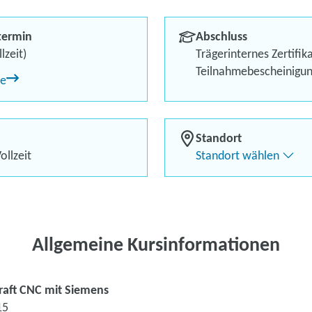
Berufliches Profil optimi
termin
Abschluss
Bis zu 100 % Förderung
lzeit)
Trägerinternes Zertifik
Teilnahmebescheinigu
ne
Flexibel dank Live-Online-
Standort
ollzeit
Standort wählen
Kontaktieren Sie 
Kursanfrage stell
Allgemeine Kursinformationen
raft CNC mit Siemens
15