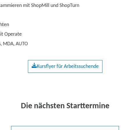
rammieren mit ShopMill und ShopTurn
l
chten
it Operate
G, MDA, AUTO
Kursflyer für Arbeitssuchende
Die nächsten Starttermine