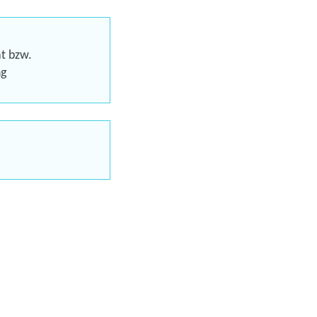
eren
at bzw.
ng
Trainings
uns jetzt
en