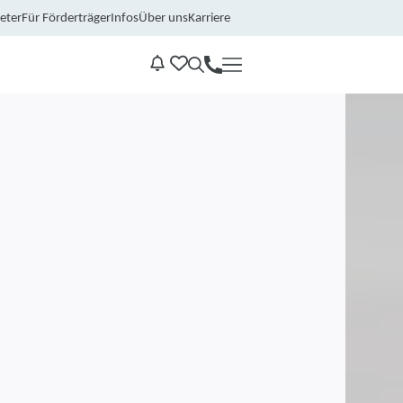
eter
Für Förderträger
Infos
Über uns
Karriere
Kontakt
Benachrichtungen