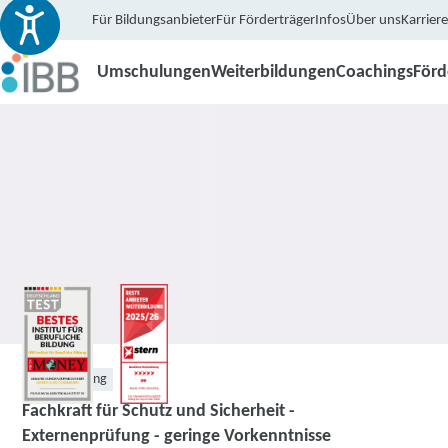
Für Bildungsanbieter
Für Förderträger
Infos
Über uns
Karriere
Umschulungen
Weiterbildungen
Coachings
För
Weiterbildung
Fachkraft für Schutz und Sicherheit -
Externenprüfung - geringe Vorkenntnisse