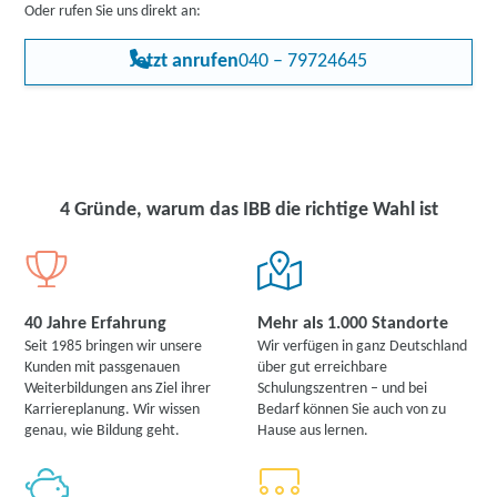
a. Objekt- und Werkschutz, Sicherheit an Flughäfen,
Oder rufen Sie uns direkt an:
Veranstaltungs- und Brandschutz, Schutz des öffentlichen
Nahverkehrs. Zudem gibt es zahlreiche Job-Alternativen,
Jetzt anrufen
040 – 79724645
beispielsweise als Warenhausdetektiv, Sicherheitskontrolleur oder
als Personenschützer.
Fachkräfte für Schutz und Sicherheit können bei Wach- und
Sicherheitsdiensten, Werttransporten und Industrieunternehmen
aus allen Wirtschaftszweigen eine Arbeitsstelle finden.
4 Gründe, warum das IBB die richtige Wahl ist
40 Jahre Erfahrung
Mehr als 1.000 Standorte
Seit 1985 bringen wir unsere
Wir verfügen in ganz Deutschland
Kunden mit passgenauen
über gut erreichbare
Weiterbildungen ans Ziel ihrer
Schulungszentren – und bei
Karriereplanung. Wir wissen
Bedarf können Sie auch von zu
genau, wie Bildung geht.
Hause aus lernen.