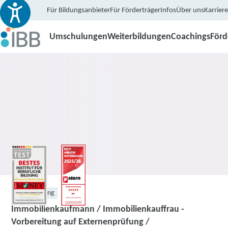
Für Bildungsanbieter
Für Förderträger
Infos
Über uns
Karriere
Umschulungen
Weiterbildungen
Coachings
För
Weiterbildung
Immobilienkaufmann / Immobilienkauffrau -
Vorbereitung auf Externenprüfung /