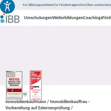
Für Bildungsanbieter
Für Förderträger
Infos
Über uns
Karriere
Umschulungen
Weiterbildungen
Coachings
För
Weiterbildung
Immobilienkaufmann / Immobilienkauffrau -
Vorbereitung auf Externenprüfung /