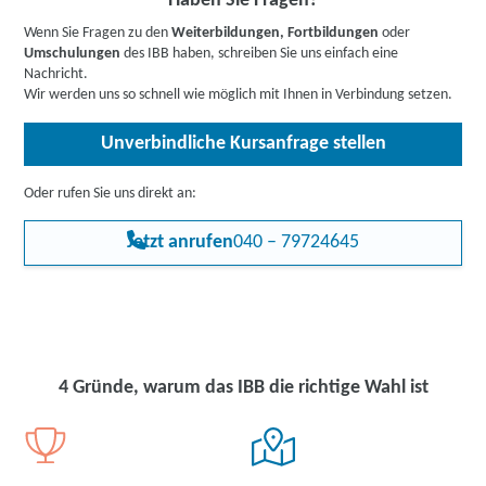
Haben Sie Fragen?
bietet er viele interessante Entwicklungs- und
z.B. den Bildungsgutschein. Hier gehts zu den Infos für
Weiterbildungsmöglichkeiten.
Wenn Sie Fragen zu den
Weiterbildungen, Fortbildungen
oder
Arbeitssuchende
,
Berufstätige
,
Unternehmen
oder
Umschulungen
des IBB haben, schreiben Sie uns einfach eine
Rehabilitand:innen
.
Nachricht.
Wir werden uns so schnell wie möglich mit Ihnen in Verbindung setzen.
Unverbindliche Kursanfrage stellen
Oder rufen Sie uns direkt an:
Jetzt anrufen
040 – 79724645
4 Gründe, warum das IBB die richtige Wahl ist