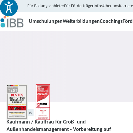
Für Bildungsanbieter
Für Förderträger
Infos
Über uns
Karriere
Umschulungen
Weiterbildungen
Coachings
För
Weiterbildung
Kaufmann / Kauffrau für Groß- und
Außenhandelsmanagement - Vorbereitung auf