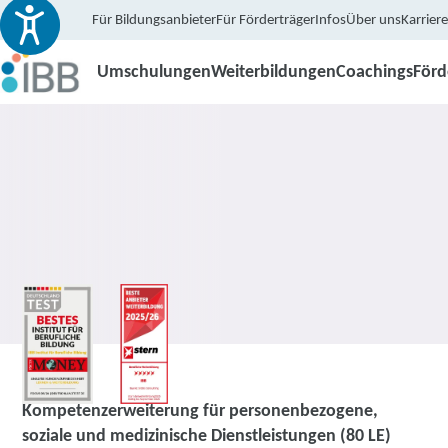
Für Bildungsanbieter
Für Förderträger
Infos
Über uns
Karriere
Umschulungen
Weiterbildungen
Coachings
För
Coaching
Kompetenzerweiterung für personenbezogene,
soziale und medizinische Dienstleistungen (80 LE)