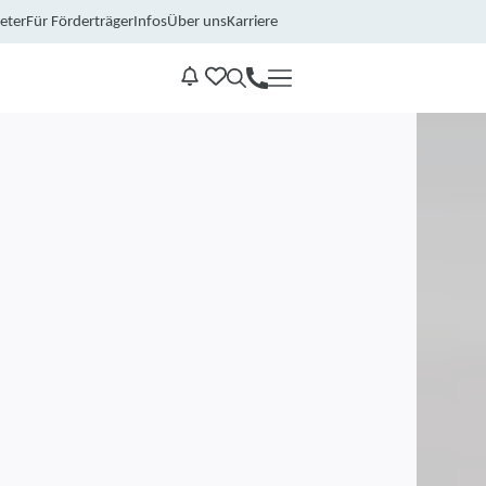
eter
Für Förderträger
Infos
Über uns
Karriere
Kontakt
Benachrichtungen