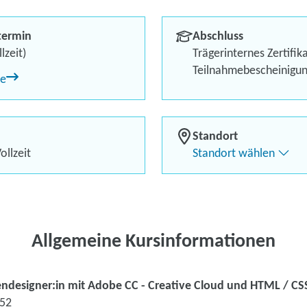
CSS
termin
Abschluss
Berufliches Profil optimi
lzeit)
Trägerinternes Zertifik
Teilnahmebescheinigu
ne
Bis zu 100 % Förderung
Flexibel dank Live-Online-
Standort
ollzeit
Standort wählen
Kontaktieren Sie 
Kursanfrage stell
Allgemeine Kursinformationen
ndesigner:in mit Adobe CC - Creative Cloud und HTML / CS
652