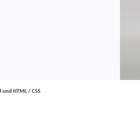
ud und HTML / CSS
 Mediendesigner:in mit
eative Cloud und HTML /