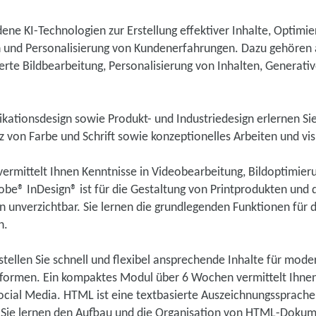
dene KI-Technologien zur Erstellung effektiver Inhalte, Optimi
und Personalisierung von Kundenerfahrungen. Dazu gehören 
erte Bildbearbeitung, Personalisierung von Inhalten, Generati
kationsdesign sowie Produkt- und Industriedesign erlernen Sie
tz von Farbe und Schrift sowie konzeptionelles Arbeiten und 
rmittelt Ihnen Kenntnisse in Videobearbeitung, Bildoptimier
dobe® InDesign® ist für die Gestaltung von Printprodukten und
unverzichtbar. Sie lernen die grundlegenden Funktionen für d
n.
tellen Sie schnell und flexibel ansprechende Inhalte für mode
ormen. Ein kompaktes Modul über 6 Wochen vermittelt Ihnen 
ial Media. HTML ist eine textbasierte Auszeichnungssprache 
 Sie lernen den Aufbau und die Organisation von HTML-Dokum