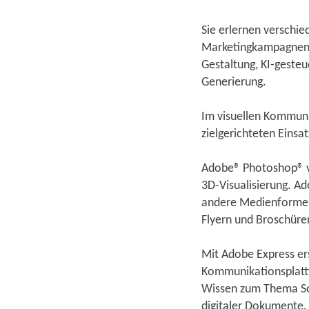
Sie erlernen verschie
Marketingkampagnen 
Gestaltung, KI-gesteu
Generierung.
Im visuellen Kommuni
zielgerichteten Einsa
Adobe® Photoshop® ve
3D-Visualisierung. A
andere Medienformen 
Flyern und Broschüre
Mit Adobe Express ers
Kommunikationsplattf
Wissen zum Thema Soc
digitaler Dokumente.