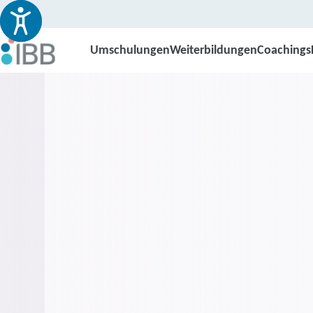
Umschulungen
Weiterbildungen
Coachings