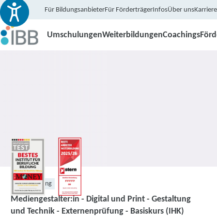
Für Bildungsanbieter
Für Förderträger
Infos
Über uns
Karriere
Umschulungen
Weiterbildungen
Coachings
För
Weiterbildung
Mediengestalter:in - Digital und Print - Gestaltung
und Technik - Externenprüfung - Basiskurs (IHK)