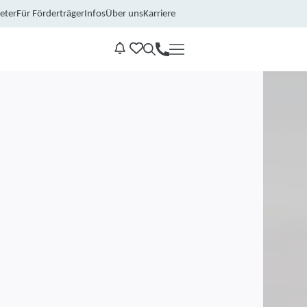
eter
Für Förderträger
Infos
Über uns
Karriere
Kontakt
Benachrichtungen