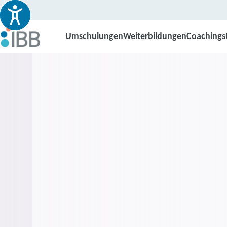
Umschulungen
Weiterbildungen
Coachings