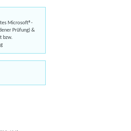
eren
tes Microsoft®-
ndener Prüfung) &
at bzw.
ng
Trainings
uns jetzt
en