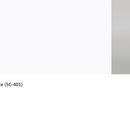
te (SC-401)
ified: Information
istrator Associate (SC-