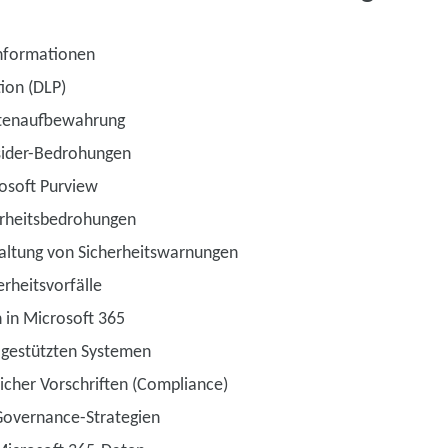
Informationen
ion (DLP)
Datenaufbewahrung
sider-Bedrohungen
osoft Purview
rheitsbedrohungen
altung von Sicherheitswarnungen
erheitsvorfälle
 in Microsoft 365
-gestützten Systemen
licher Vorschriften (Compliance)
Governance-Strategien