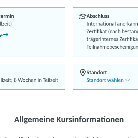
401)
termin
Abschluss
Berufliches Profil optimi
lzeit)
International anerkann
Zertifikat (nach besta
ne
Bis zu 100 % Förderung
trägerinternes Zertifik
Teilnahmebescheinigu
Flexibel dank Live-Online-
Standort
Kontaktieren Sie 
lzeit; 8 Wochen in Teilzeit
Standort wählen
Kursanfrage stell
Allgemeine Kursinformationen