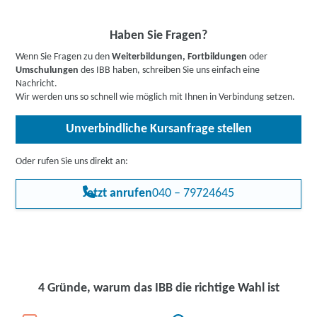
beraten Sie gerne zu Ihren individuellen Fördermöglichkeiten.
Cloud mit den darin enthaltenen Diensten. Die Prüfung ist
Buchen Sie gleich einen
kostenlosen Beratungstermin
.
optional.
Informieren Sie sich
hier
gerne vorab über Förderprogramme,
Haben Sie Fragen?
z.B. den Bildungsgutschein. Hier gehts zu den Infos für
Wenn Sie Fragen zu den
Weiterbildungen, Fortbildungen
oder
Arbeitssuchende
,
Berufstätige
,
Unternehmen
oder
Umschulungen
des IBB haben, schreiben Sie uns einfach eine
Rehabilitand:innen
.
Nachricht.
Wir werden uns so schnell wie möglich mit Ihnen in Verbindung setzen.
Unverbindliche Kursanfrage stellen
Oder rufen Sie uns direkt an:
Jetzt anrufen
040 – 79724645
4 Gründe, warum das IBB die richtige Wahl ist