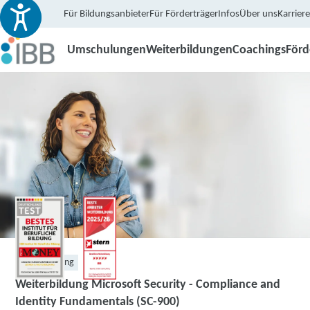
Für Bildungsanbieter
Für Förderträger
Infos
Über uns
Karriere
Umschulungen
Weiterbildungen
Coachings
För
Weiterbildung
Weiterbildung Microsoft Security - Compliance and
Identity Fundamentals (SC-900)