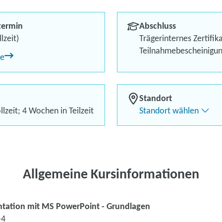
Grundlagen
termin
Abschluss
Kursstart garantiert!
lzeit)
Trägerinternes Zertifik
Teilnahmebescheinigu
ne
Bis zu 100 % finanzielle 
Teilnahme von zu Hause 
Standort
lzeit; 4 Wochen in Teilzeit
Standort wählen
Kontaktieren Sie 
Kursanfrage stell
Allgemeine Kursinformationen
ntation mit MS PowerPoint - Grundlagen
-4