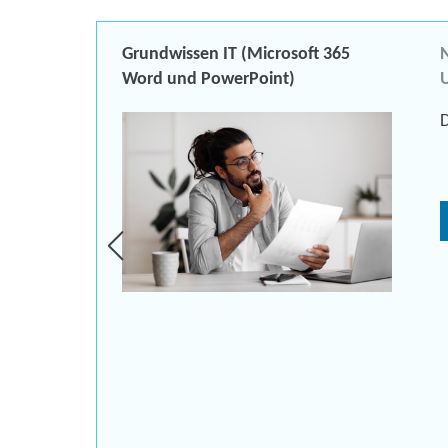
Grundwissen IT (Microsoft 365
N
Word und PowerPoint)
U
D
urs
n
fliche
k)
ür
gen