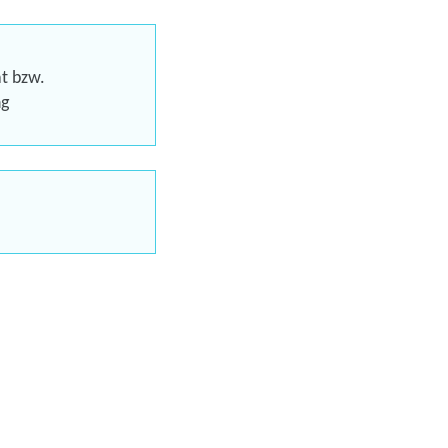
at bzw.
ng
Förderung
aus möglich
uns jetzt
en