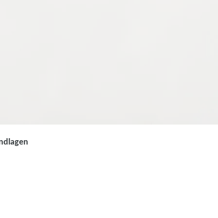
undlagen
 Präsentation mit
 PowerPoint -