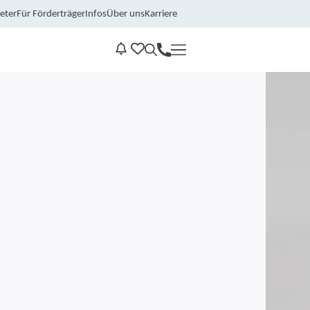
eter
Für Förderträger
Infos
Über uns
Karriere
Kontakt
Benachrichtungen