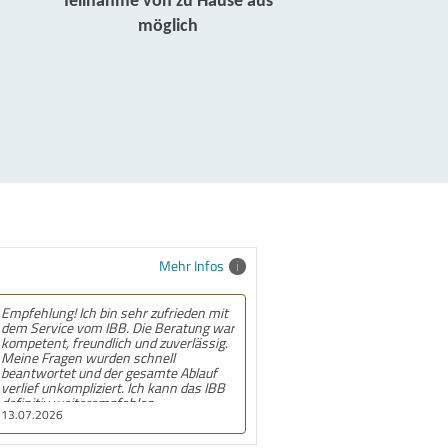
Teilnahme von zu Hause aus
möglich
Mehr Infos
Empfehlung! Ich bin sehr zufrieden mit
dem Service vom IBB. Die Beratung war
kompetent, freundlich und zuverlässig.
Meine Fragen wurden schnell
beantwortet und der gesamte Ablauf
verlief unkompliziert. Ich kann das IBB
definitiv weiterempfehlen.
13.07.2026
Insbesondere bedanke ich mich bei den
Mitarbeiterinnen des Frankfurter
Standorts für die Unterstützung.