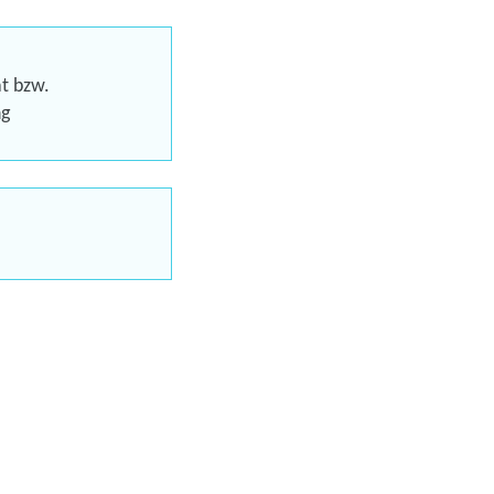
eren
at bzw.
ng
Trainings
uns jetzt
en