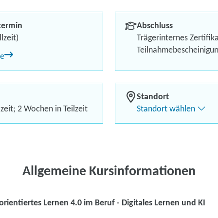
Berufliches Profil optimi
termin
Abschluss
Bis zu 100 % Förderung
lzeit)
Trägerinternes Zertifik
Teilnahmebescheinigu
ne
Flexibel dank Live-Online-
Standort
zeit; 2 Wochen in Teilzeit
Standort wählen
Kontaktieren Sie 
Kursanfrage stell
Allgemeine Kursinformationen
rientiertes Lernen 4.0 im Beruf - Digitales Lernen und KI