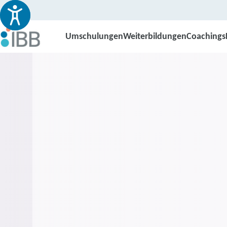
Umschulungen
Weiterbildungen
Coachings