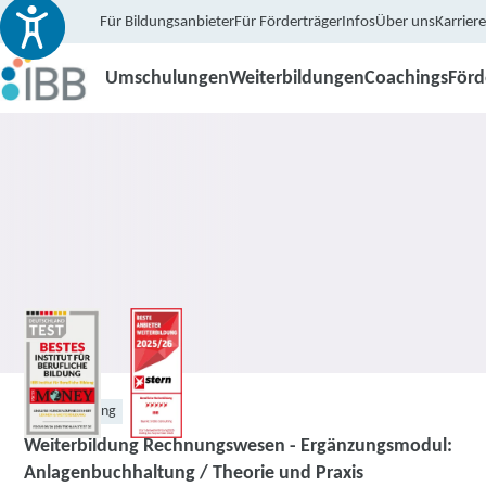
Für Bildungsanbieter
Für Förderträger
Infos
Über uns
Karriere
Umschulungen
Weiterbildungen
Coachings
För
Weiterbildung
Weiterbildung Rechnungswesen - Ergänzungsmodul:
Anlagenbuchhaltung / Theorie und Praxis