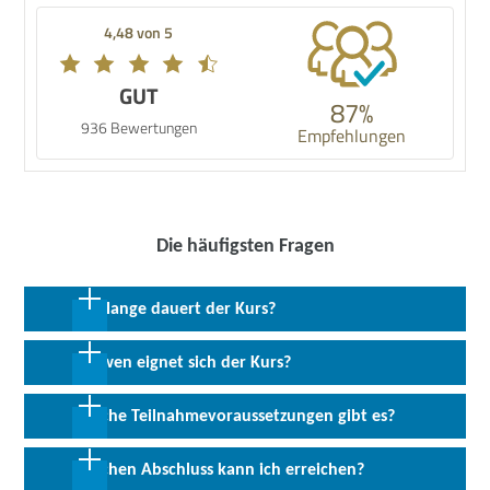
4,48 von 5
GUT
87%
936 Bewertungen
Empfehlungen
Die häufigsten Fragen
Wie lange dauert der Kurs?
2 Wochen in Vollzeit; 4 Wochen in Teilzeit
Für wen eignet sich der Kurs?
Das Angebot richtet sich an Quer- oder Wiedereinsteiger/-innen
Welche Teilnahmevoraussetzungen gibt es?
mit gutem Praxiswissen in der Finanzbuchführung.
Neben einem allgemeinbildenden Schulabschluss SEK I und guten
Welchen Abschluss kann ich erreichen?
Deutschkenntnissen sind Grundkenntnisse in der PC-Bedienung