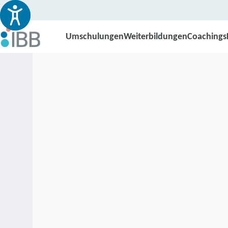
Umschulungen
Weiterbildungen
Coachings