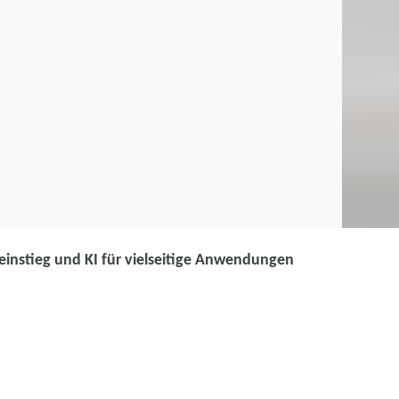
einstieg und KI für vielseitige Anwendungen
 Refresh & Restart:
 Suite - Wiedereinstieg