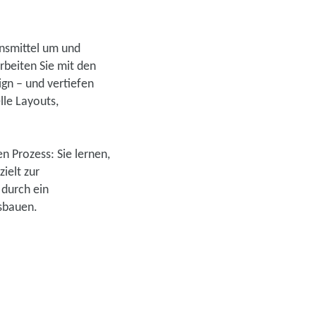
onsmittel um und
rbeiten Sie mit den
gn – und vertiefen
lle Layouts,
n Prozess: Sie lernen,
ielt zur
 durch ein
usbauen.