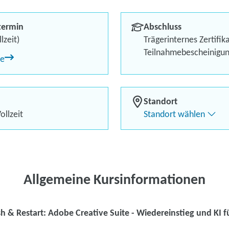
und KI für vi
termin
Abschluss
Berufliches Profil optimi
lzeit)
Trägerinternes Zertifik
Teilnahmebescheinigu
ne
Bis zu 100 % Förderung
Flexibel dank Live-Online-
Standort
ollzeit
Standort wählen
Kontaktieren Sie 
Kursanfrage stell
Allgemeine Kursinformationen
h & Restart: Adobe Creative Suite - Wiedereinstieg und KI fü