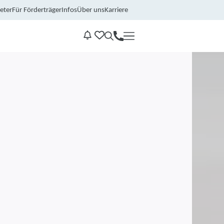
eter
Für Förderträger
Infos
Über uns
Karriere
Kontakt
Benachrichtungen