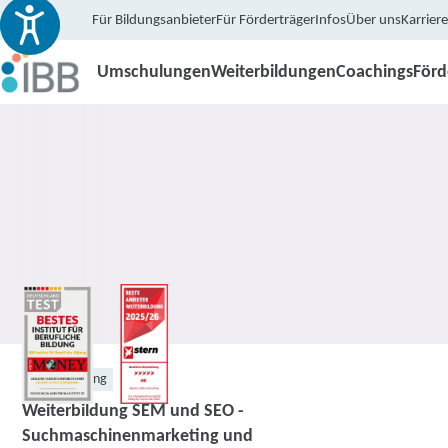
Für Bildungsanbieter
Für Förderträger
Infos
Über uns
Karriere
Umschulungen
Weiterbildungen
Coachings
För
Weiterbildung
Weiterbildung SEM und SEO -
Suchmaschinenmarketing und