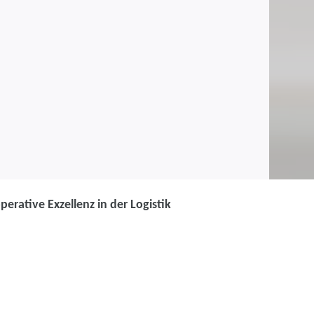
rative Exzellenz in der Logistik
-Management (SCM) -
Planung und operative