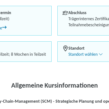
Exzellenz in de
termin
Abschluss
Berufliches Profil optimi
lzeit)
Trägerinternes Zertifik
Teilnahmebescheinigu
ne
Bis zu 100 % Förderung
Flexibel dank Live-Online-
Standort
lzeit; 8 Wochen in Teilzeit
Standort wählen
Kontaktieren Sie 
Kursanfrage stell
Allgemeine Kursinformationen
y-Chain-Management (SCM) - Strategische Planung und oper