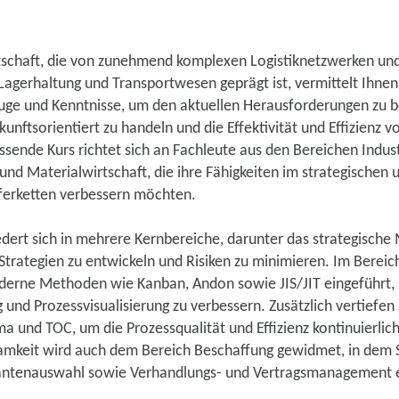
rtschaft, die von zunehmend komplexen Logistiknetzwerken un
 Lagerhaltung und Transportwesen geprägt ist, vermittelt Ihnen
ge und Kenntnisse, um den aktuellen Herausforderungen zu b
ukunftsorientiert zu handeln und die Effektivität und Effizienz v
ssende Kurs richtet sich an Fachleute aus den Bereichen Industr
und Materialwirtschaft, die ihre Fähigkeiten im strategischen
erketten verbessern möchten.
iedert sich in mehrere Kernbereiche, darunter das strategisch
Strategien zu entwickeln und Risiken zu minimieren. Im Bereic
erne Methoden wie Kanban, Andon sowie JIS/JIT eingeführt,
und Prozessvisualisierung zu verbessern. Zusätzlich vertiefen 
 und TOC, um die Prozessqualität und Effizienz kontinuierlich
keit wird auch dem Bereich Beschaffung gewidmet, in dem Si
rantenauswahl sowie Verhandlungs- und Vertragsmanagement 