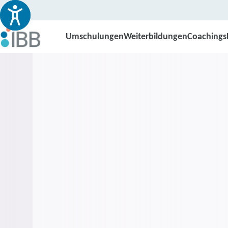
Umschulungen
Weiterbildungen
Coachings