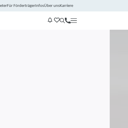
eter
Für Förderträger
Infos
Über uns
Karriere
Kontakt
Benachrichtungen