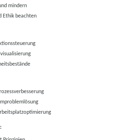
 und mindern
d Ethik beachten
ktionssteuerung
visualisierung
rheitsbestände
Prozessverbesserung
eamproblemlösung
rbeitsplatzoptimierung
:
Prinzipien