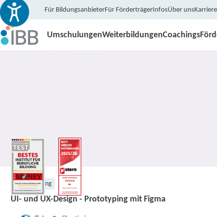
Für Bildungsanbieter
Für Förderträger
Infos
Über uns
Karriere
Umschulungen
Weiterbildungen
Coachings
För
Weiterbildung
UI- und UX-Design - Prototyping mit Figma