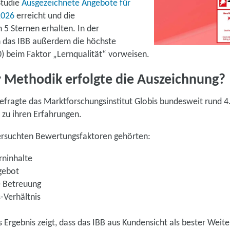
Studie
Ausgezeichnete Angebote für
2026
erreicht und die
5 Sternen erhalten. In der
 das IBB außerdem die höchste
0) beim Faktor „Lernqualität“ vorweisen.
 Methodik erfolgte die Auszeichnung?
befragte das Marktforschungsinstitut Globis bundesweit rund 
 zu ihren Erfahrungen.
tersuchten Bewertungsfaktoren gehörten:
erninhalte
ngebot
ie Betreuung
s-Verhältnis
s Ergebnis zeigt, dass das IBB aus Kundensicht als bester Weit