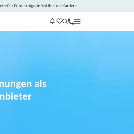
eter
Für Förderträger
Infos
Über uns
Karriere
Kontakt
Benachrichtungen
nungen als
nbieter