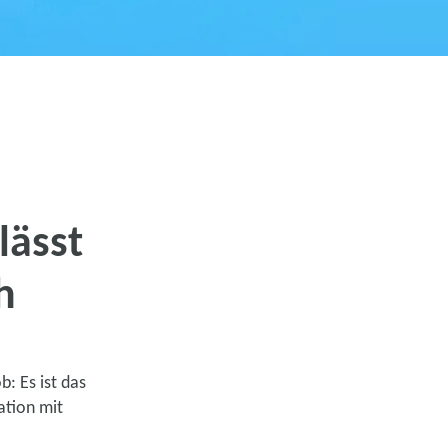
lässt
h
b: Es ist das
ation mit