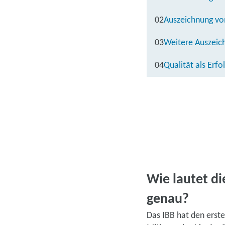
02
Auszeichnung v
03
Weitere Auszeic
04
Qualität als Erf
Wie lautet d
genau?
Das IBB hat den erst