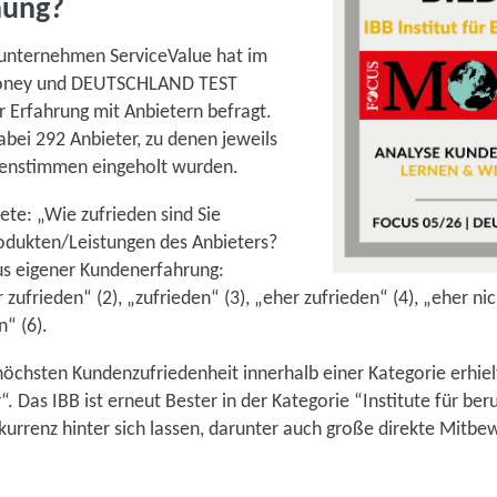
nung?
unternehmen ServiceValue hat im
Money und DEUTSCHLAND TEST
r Erfahrung mit Anbietern befragt.
bei 292 Anbieter, zu denen jeweils
denstimmen eingeholt wurden.
tete: „Wie zufrieden sind Sie
odukten/Leistungen des Anbieters?
aus eigener Kundenerfahrung:
r zufrieden“ (2), „zufrieden“ (3), „eher zufrieden“ (4), „eher ni
n“ (6).
höchsten Kundenzufriedenheit innerhalb einer Kategorie erhiel
. Das IBB ist erneut Bester in der Kategorie “Institute für ber
kurrenz hinter sich lassen, darunter auch große direkte Mitb