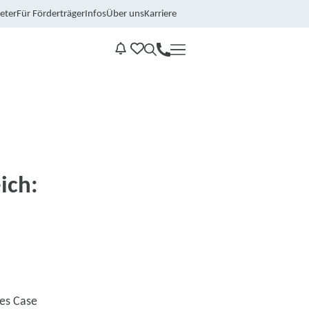
eter
Für Förderträger
Infos
Über uns
Karriere
Kontakt
Benachrichtungen
ich:
des Case