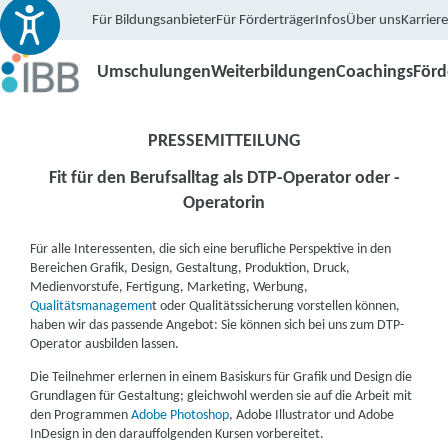
Für Bildungsanbieter
Für Förderträger
Infos
Über uns
Karriere
Umschulungen
Weiterbildungen
Coachings
För
PRESSEMITTEILUNG
Fit für den Berufsalltag als DTP-Operator oder -
Operatorin
Für alle Interessenten, die sich eine berufliche Perspektive in den
Bereichen Grafik, Design, Gestaltung, Produktion, Druck,
Medienvorstufe, Fertigung, Marketing, Werbung,
Qualitätsmanagemen
t oder Qualitätssicherung vorstellen können,
haben wir das passende Angebot: Sie können sich bei uns zum DTP-
Operator ausbilden lassen.
Die Teilnehmer erlernen in einem Basiskurs für Grafik und Design die
Grundlagen für Gestaltung; gleichwohl werden sie auf die Arbeit mit
den Programmen
Adobe Photoshop
, Adobe Illustrator und Adobe
InDesign in den darauffolgenden Kursen vorbereitet.