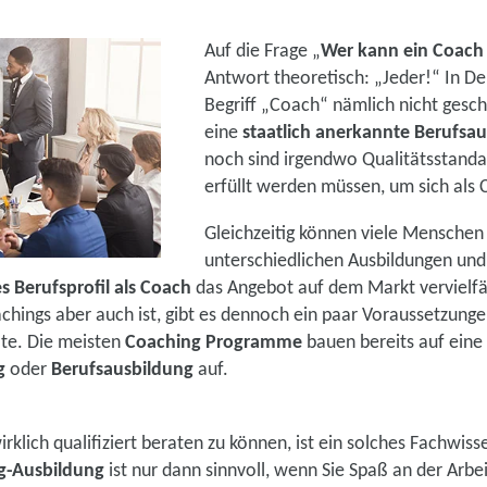
Auf die Frage „
Wer kann ein Coach
Antwort theoretisch: „Jeder!“ In De
Begriff „Coach“ nämlich nicht gesch
eine
staatlich anerkannte Berufsa
noch sind irgendwo Qualitätsstandar
erfüllt werden müssen, um sich als
Gleichzeitig können viele Menschen
unterschiedlichen Ausbildungen und
s Berufsprofil als Coach
das Angebot auf dem Markt vervielfäl
achings aber auch ist, gibt es dennoch ein paar Voraussetzung
te. Die meisten
Coaching Programme
bauen bereits auf eine
g
oder
Berufsausbildung
auf.
rklich qualifiziert beraten zu können, ist ein solches Fachwi
g-Ausbildung
ist nur dann sinnvoll, wenn Sie Spaß an der Arb