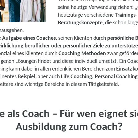
seine heutige Verwendung ziehen: 
heutzutage verschiedene
Trainings
Beratungskonzepte
, die schon läng
inausgehen.
e
Aufgabe eines Coaches
, seinen Klienten durch
persönliche 
irklichung beruflicher oder persönlicher Ziele zu unterstütz
enzial eines Klienten durch
Coaching Methoden
zwar gefördert
eigenen Lösungen findet und diese individuell umsetzt. Ein Coac
hing kann dabei in allen erdenklichen Bereichen zum Einsatz 
inentes Beispiel, aber auch
Life Coaching, Personal Coachin
itere sind wichtige Bereiche in diesem Tätigkeitsfeld.
e als Coach – Für wen eignet s
Ausbildung zum Coach?