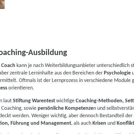
oaching-Ausbildung
 Coach
kann je nach Weiterbildungsanbieter unterschiedlich st
ber zentrale Lerninhalte aus den Bereichen der
Psychologie
u
rmittelt. Oftmals ist der Lernprozess in verschiedene Module g
ess
orientieren.
n laut
Stiftung Warentest
wichtige
Coaching-Methoden, Sett
 Coaching, sowie
persönliche Kompetenze
n und selbstverstä
eckt werden. Weniger wichtig, aber dennoch Bestandteil der 
tion, Führung und Management
, als auch
Krisen
und
Konflik