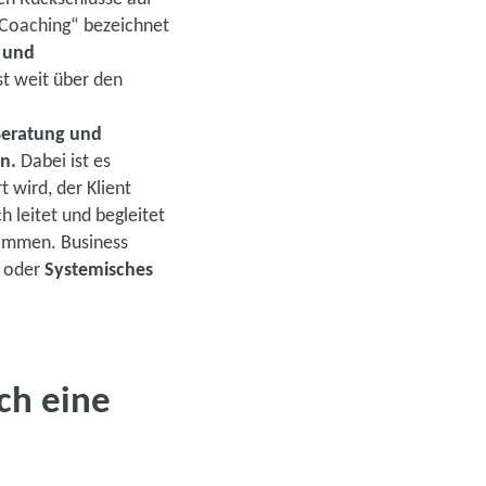
„Coaching“ bezeichnet
- und
st weit über den
Beratung und
en.
Dabei ist es
 wird, der Klient
h leitet und begleitet
kommen. Business
g
oder
Systemisches
ich eine