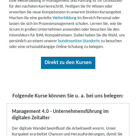
Eine Weiterbildung in Management und Führung ist Ihr Grundstein
Sie sich auch hier fort und tragen Sie mit einem effizienten
Mehr zum Bildungsgutschein erfahren
für den nächsten Karriereschritt. Festigen Sie Ihr Wissen oder
Projektmanagement zum Erfolg Ihres Unternehmens bei. Ein
erwerben Sie neue Kompetenzen in unserem breiten Kursangebot.
ebenso komplexes Feld ist das Personalmanagement:
Fördermöglichkeiten für Berufstätige
Machen Sie eine gezielte
Weiterbildung
im Bereich Personal oder
Personalmarketing, Recruiting und Personalentwicklung
sind
lassen Sie sich im Prozessmanagement schulen. Lernen Sie, wie Sie
Um Berufstätigen die Teilnahme an unseren Kursen so angenehm
eng miteinander verknüpft und werden in Zeiten des
Scrum in großen Unternehmen anwenden oder besuchen Sie den
und flexibel zu ermöglichen, werden unsere Weiterbildungen je
Fachkräftemangels für Unternehmen immer wichtiger.
Intensivkurs für BWL-Kompaktwissen. Dabei haben Sie die Wahl, uns
nach Kurs abends, online oder an Wochenenden angeboten. Auch
Qualifizieren Sie sich beim IBB weiter, damit Sie und Ihr
persönlich an einem unserer
bundesweiten Standorte
zu besuchen
Berufstätige können unter bestimmten Voraussetzungen
Unternehmen am Zahn der Zeit bleiben, statt den Anschluss zu
oder eine ortsunabhängige Online-Schulung zu belegen.
gefördert werden. Förderungsanträge können Sie u. a. bei
verlieren.
folgenden Kostenträgern stellen:
Führungskräfte wie Manager und leitende Angestellte aus
Direkt zu den Kursen
Agentur für Arbeit
allen Berufen und Branchen
: Nicht nur als Einstiegshilfe ins
Bundesministerium für Bildung und Forschung
Management sind Weiterbildungen in Management und Führung
Regionale Programme (z. B. Förderprogramme der
geeignet – sie richten sich auch speziell an Führungskräfte, die
Bundesländer)
ihre bereits vorhandenen
Kompetenzen festigen oder erweitern
Steuerliche Förderung
möchten
. Solche Kurse für Führungskräfte entfalten ihre Wirkung
Alle Fördermöglichkeiten
besonders gut, wenn sie berufsbegleitend absolviert werden. So
Folgende Kurse können Sie u. a. bei uns belegen:
haben die Teilnehmer die Chance, das Gelernte direkt
anzuwenden.
Management 4.0 - Unternehmensführung im
digitalen Zeitalter
Der digitale Wandel beeinflusst die Arbeitswelt enorm. Unser
Kurspaket erarbeitet Chancen und Herausforderungen, damit Sie