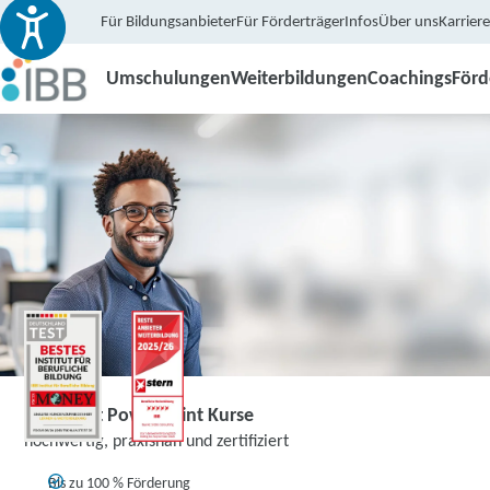
Für Bildungsanbieter
Für Förderträger
Infos
Über uns
Karriere
Umschulungen
Weiterbildungen
Coachings
För
Microsoft PowerPoint Kurse
hochwertig, praxisnah und zertifiziert
Bis zu 100 % Förderung