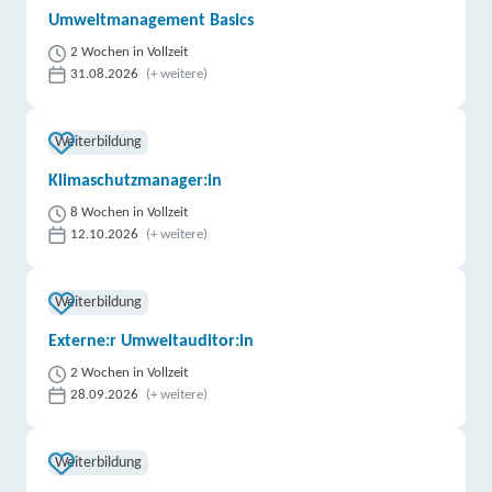
weitere Informationen
Umweltmanagement Basics
2 Wochen in Vollzeit
DAA Deutsche Angestellten-Akademie gGmbH |
31.08.2026
(+ weitere)
Bienenschauer 18, 27749 Delmenhorst
Partner
weitere Informationen
Weiterbildung
Klimaschutzmanager:in
NordWest Training UG (haftungsbeschränkt) |
Cramerstraße 179, 27749 Delmenhorst
8 Wochen in Vollzeit
Partner
12.10.2026
(+ weitere)
weitere Informationen
Weiterbildung
TERTIA Berufsförderung GmbH & Co. KG | Ludwig-
Kaufmann-Straße 13, 27753 Delmenhorst
Externe:r Umweltauditor:in
Partner
2 Wochen in Vollzeit
weitere Informationen
28.09.2026
(+ weitere)
DAA Deutsche Angestellten-Akademie gGmbH |
Köppenweg 35, 37574 Einbeck
Weiterbildung
Partner