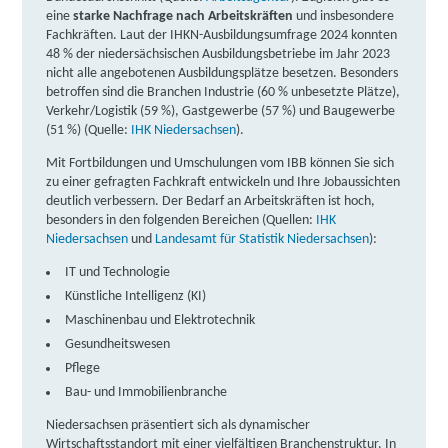
eine
starke Nachfrage nach Arbeitskräften
und insbesondere
Learning Digital (LDE) GmbH | Bahnhofstraße 8,
Fachkräften. Laut der IHKN-Ausbildungsumfrage 2024 konnten
30159 Hannover
Partner
48 % der niedersächsischen Ausbildungsbetriebe im Jahr 2023
nicht alle angebotenen Ausbildungsplätze besetzen. Besonders
weitere Informationen
betroffen sind die Branchen Industrie (60 % unbesetzte Plätze),
Verkehr/Logistik (59 %), Gastgewerbe (57 %) und Baugewerbe
Learning Digital (LDE) GmbH | Bertastraße 3, 30159
(51
%) (Quelle:
IHK Niedersachsen
).
Hannover
Partner
Mit Fortbildungen und Umschulungen vom IBB können Sie sich
zu einer gefragten Fachkraft entwickeln und Ihre Jobaussichten
weitere Informationen
deutlich verbessern. Der Bedarf an Arbeitskräften ist hoch,
besonders in den folgenden Bereichen (Quellen:
IHK
Berger Bildungsinstitut GmbH | Georgstraße 38,
Niedersachsen
und
Landesamt für Statistik Niedersachsen
):
30159 Hannover
Partner
IT und Technologie
Künstliche Intelligenz (KI)
weitere Informationen
Maschinenbau und Elektrotechnik
Gesundheitswesen
Verein für Integration und Bildung e.V. -
Pflege
Sprachakademie | Goseriede 12 D, 30159 Hannover
Bau- und Immobilienbranche
Partner
Niedersachsen präsentiert sich als dynamischer
weitere Informationen
Wirtschaftsstandort mit einer vielfältigen Branchenstruktur. In