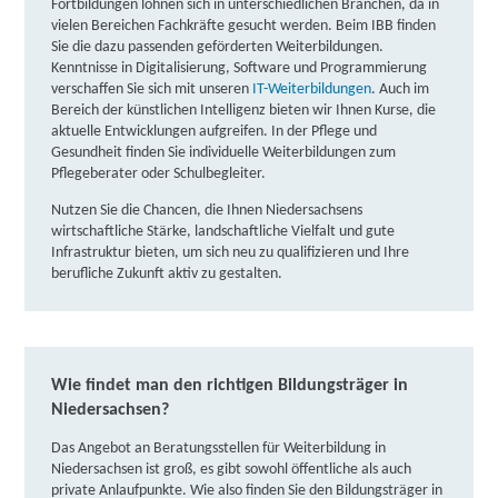
Fortbildungen lohnen sich in unterschiedlichen Branchen, da in
weitere Informationen
vielen Bereichen Fachkräfte gesucht werden. Beim IBB finden
Sie die dazu passenden geförderten Weiterbildungen.
Lernstudio Barbarossa / MegaKids Fortbildungs
Kenntnisse in Digitalisierung, Software und Programmierung
verschaffen Sie sich mit unseren
IT-Weiterbildungen
.
Auch im
GmbH | Sutelstraße 72, 30659 Hannover
Partner
Bereich der künstlichen Intelligenz bieten wir Ihnen Kurse, die
aktuelle Entwicklungen aufgreifen. In der Pflege und
weitere Informationen
Gesundheit finden Sie individuelle Weiterbildungen zum
Pflegeberater oder Schulbegleiter.
IBB Hannover | IBB Vahrenwalder Str. 245 + 247,
Nutzen Sie die Chancen, die Ihnen Niedersachsens
30179 Hannover
wirtschaftliche Stärke, landschaftliche Vielfalt und gute
Infrastruktur bieten, um sich neu zu qualifizieren und Ihre
weitere Informationen
berufliche Zukunft aktiv zu gestalten.
its digital akademie GmbH | Windausstraße 1,
30163 Hannover
Partner
weitere Informationen
Wie findet man den richtigen Bildungsträger in
Niedersachsen?
DAA Deutsche Angestellten-Akademie gGmbH |
Das Angebot an Beratungsstellen für Weiterbildung in
Nordstraße 5 B, 38350 Helmstedt
Niedersachsen ist groß, es gibt sowohl öffentliche als auch
Partner
private Anlaufpunkte. Wie also finden Sie den Bildungsträger in