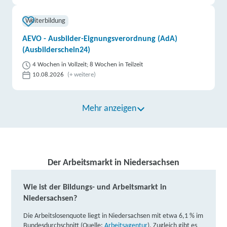
Weiterbildung
DAA Deutsche Angestellten-Akademie GmbH | Hefe
Hof 25, 31785 Hameln
AEVO - Ausbilder-Eignungsverordnung (AdA)
Partner
(Ausbilderschein24)
weitere Informationen
4 Wochen in Vollzeit; 8 Wochen in Teilzeit
10.08.2026
(+ weitere)
IBB Hameln | IBB Hefehof 23, 31785 Hameln
weitere Informationen
Mehr anzeigen
IBB Hannover | IBB Aegidientorplatz 2 B, 30159
Hannover
weitere Informationen
Der Arbeitsmarkt in Niedersachsen
Lernstudio Barbarossa / MegaKids Fortbildungs
Wie ist der Bildungs- und Arbeitsmarkt in
GmbH | Andreaestraße 1, 30159 Hannover
Partner
Niedersachsen?
weitere Informationen
Die Arbeitslosenquote liegt in Niedersachsen mit etwa 6,1 % im
Bundesdurchschnitt (Quelle:
Arbeitsagentur
). Zugleich gibt es