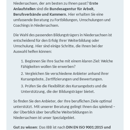
weitere Informationen
Niedersachsen, der am besten zu Ihnen passt?
Erste
Anlaufstellen
sind die
Bundesagentur für Arbeit,
Berufsverbände und Kammern.
Hier erhalten Sie eine
Lernstudio Barbarossa / MegaKids Fortbildungs
umfassende Beratung zu Fortbildungen, Umschulungen und
GmbH | Almsstraße 32, 31134 Hildesheim
Partner
Coachings in Niedersachsen.
weitere Informationen
Die Wahl des passenden Bildungsträgers in Niedersachsen ist
entscheidend für den Erfolg Ihrer Weiterbildung oder
Umschulung. Hier sind einige Schritte, die Ihnen bei der
Learning Digital (LDE) GmbH | Bahnhofsallee 38,
Auswahl helfen können:​
31134 Hildesheim
Partner
Beginnen Sie Ihre Suche mit einem klaren Ziel: Welche
weitere Informationen
Fähigkeiten wollen Sie erwerben?
Vergleichen Sie verschiedene Anbieter anhand ihrer
Kursangebote, Zertifizierungen und Bewertungen.
IBB Hildesheim | IBB Twetje 10, 31134 Hildesheim
Prüfen Sie die Flexibilität des Kursangebots und die
weitere Informationen
Unterstützung, die der Bildungsträger bietet.
So finden Sie den Anbieter, der Ihre beruflichen Ziele optimal
its digital akademie GmbH | Twetje 10, 31134
unterstützt. Mit unserer Beratung gelingt Ihnen das spielend –
der Überblick über berufliche Weiterbildungen in
Hildesheim
Partner
Niedersachsen ist unser Spezialgebiet.
weitere Informationen
Gut zu wissen
: Das IBB ist nach
DIN EN ISO 9001:2015 und