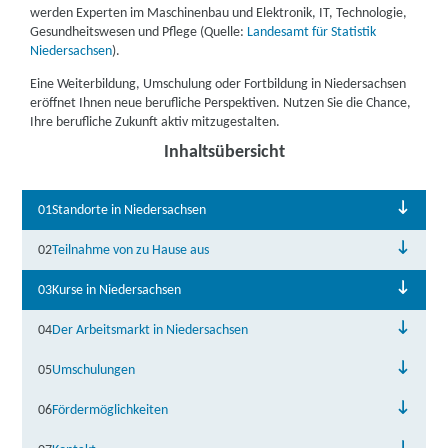
werden Experten i
m Maschinenbau und Elektronik, IT, Technologie,
Gesundheitswesen und Pflege (Quelle:
Landesamt für Statistik
Niedersachsen
).
Eine Weiterbildung, Umschulung oder Fortbildung in Niedersachsen
eröffnet Ihnen neue berufliche Perspektiven. Nutzen Sie die Chance,
Ihre berufliche Zukunft aktiv mitzugestalten. ​
Inhaltsübersicht
01
Standorte in Niedersachsen
02
Teilnahme von zu Hause aus
03
Kurse in Niedersachsen
04
Der Arbeitsmarkt in Niedersachsen
05
Umschulungen
06
Fördermöglichkeiten