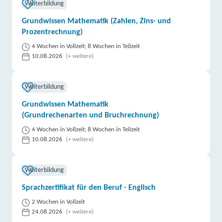
weitere Informationen
Weiterbildung
Grundwissen Mathematik (Zahlen, Zins- und
Lernstudio Barbarossa / MegaKids Fortbildungs
Prozentrechnung)
GmbH | Kornmarkt 2, 37073 Göttingen
Partner
4 Wochen in Vollzeit; 8 Wochen in Teilzeit
weitere Informationen
10.08.2026
(+ weitere)
DAA Deutsche Angestellten-Akademie gGmbH |
Weiterbildung
Rodeweg 20, 37081 Göttingen
Partner
Grundwissen Mathematik
weitere Informationen
(Grundrechenarten und Bruchrechnung)
4 Wochen in Vollzeit; 8 Wochen in Teilzeit
Learning Digital (LDE) GmbH | 164er Ring 3, 31785
10.08.2026
(+ weitere)
Hameln
Partner
weitere Informationen
Weiterbildung
Sprachzertifikat für den Beruf - Englisch
Lernstudio Barbarossa / MegaKids Fortbildungs
GmbH | Bäckerstraße 5, 31785 Hameln
2 Wochen in Vollzeit
Partner
24.08.2026
(+ weitere)
weitere Informationen