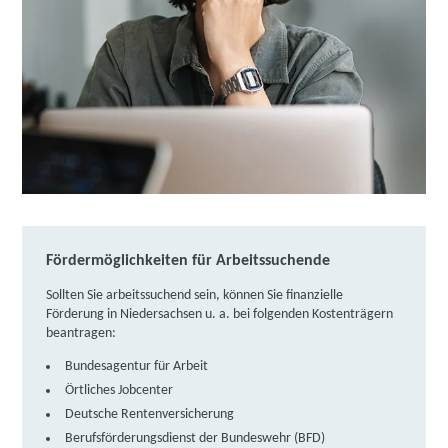
GmbH | Lange Straße 58, 26122 Oldenburg
Partner
weitere Informationen
DAA Deutsche Angestellten-Akademie GmbH |
Mottenstraße 11 - 12, 26122 Oldenburg
Partner
weitere Informationen
IBB Oldenburg | IBB Poststraße 1 - 3, 26122
Oldenburg
Fördermöglichkeiten für Arbeitssuchende
weitere Informationen
Sollten Sie arbeitssuchend sein, können Sie finanzielle
Förderung in Niedersachsen u. a. bei folgenden Kostenträgern
Berger Bildungsinstitut GmbH | Stau 123, 26122
beantragen:
Oldenburg
Partner
Bundesagentur für Arbeit
weitere Informationen
Örtliches Jobcenter
Deutsche Rentenversicherung
Learning Digital (LDE) GmbH | Stau 125, 26122
Berufsförderungsdienst der Bundeswehr (BFD)