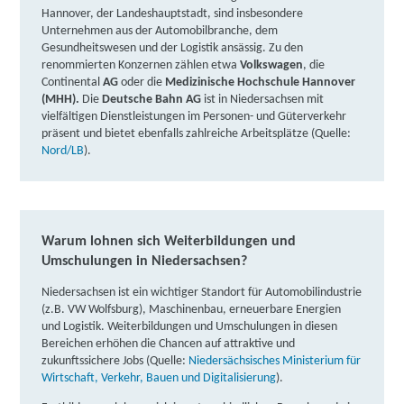
Hannover, der Landeshauptstadt, sind insbesondere
Unternehmen aus der Automobilbranche, dem
TERTIA Berufsförderung GmbH & Co. KG |
Gesundheitswesen und der Logistik ansässig.​ Zu den
Herschelstraße 32, 30159 Hannover
Partner
renommierten Konzernen zählen etwa
Volkswagen
, die
Continental
AG
oder die
Medizinische Hochschule Hannover
weitere Informationen
(MHH).
Die
Deutsche Bahn AG
ist in Niedersachsen mit
vielfältigen Dienstleistungen im Personen- und Güterverkehr
präsent und bietet ebenfalls zahlreiche Arbeitsplätze (Quelle:
Verein für Integration und Bildung e.V. -
Nord/LB
).
Sprachakademie | Limmerstraße 51, 30451
Hannover
Partner
weitere Informationen
Warum lohnen sich Weiterbildungen und
DAA Deutsche Angestellten-Akademie GmbH |
Umschulungen in Niedersachsen?
Plathnerstraße 4 A-C, 30175 Hannover
Partner
Niedersachsen ist ein wichtiger Standort für Automobilindustrie
(z.B. VW Wolfsburg), Maschinenbau, erneuerbare Energien
weitere Informationen
und Logistik. Weiterbildungen und Umschulungen in diesen
Bereichen erhöhen die Chancen auf attraktive und
Berger Bildungsinstitut GmbH | Podbielskistraße
zukunftssichere Jobs (Quelle:
Niedersächsisches Ministerium für
Wirtschaft, Verkehr, Bauen und Digitalisierung
).
333, 30659 Hannover
Partner