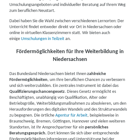
Umschulungsangeboten und individueller Beratung auf Ihrem Weg
zum beruflichen Neustart.
DAA Deutsche Angestellten-Akademie gGmbH |
Dabei haben Sie die Wahl zwischen verschiedenen Lernorten: Der
Rosenstraße 19, 29439 Lüchow
Partner
Unterricht findet entweder direkt vor Ort in Niedersachsen oder
online in virtuellen Klassenzimmern statt. Wir bieten auch
weitere Informationen
einige
Umschulungen in Teilzeit
an.
Kreisvolkshochschule Uelzen/Lüchow-Dannenberg
Fördermöglichkeiten für Ihre Weiterbildung in
| Tarmitzer Straße 7, 29439 Lüchow
Partner
Niedersachsen
weitere Informationen
Das Bundesland Niedersachsen bietet Ihnen
zahlreiche
Fördermöglichkeiten
, um Ihre beruflichen Chancen zu verbessern
IBB Lüneburg | IBB Pulverweg 6, 21337 Lüneburg
und sich weiterzubilden. Ein zentrales Instrument ist dabei das
Qualifizierungschancengesetz
. Dieses Gesetz ermöglicht es
weitere Informationen
Beschäftigten, unabhängig von Qualifikation, Alter oder
Betriebsgröße, Weiterbildungsmaßnahmen zu absolvieren, um den
Herausforderungen des digitalen Wandels und des Strukturwandels
DAA Deutsche Angestellten-Akademie GmbH |
zu begegnen. Die örtliche
Agentur für Arbeit
, beispielsweise in
Brückenstraße 1, 31582 Nienburg
Partner
Braunschweig, Bremen, Göttingen, Hannover und vielen weiteren
Standorten, ist Ihr Ansprechpartner für ein
persönliches
weitere Informationen
Beratungsgespräch.
Dort können Sie sich über entsprechende
Fördermöglichkeiten informieren und Unterstützung bei der