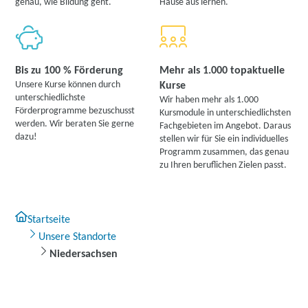
genau, wie Bildung geht.
Hause aus lernen.
weitere Informationen
TERTIA Berufsförderung GmbH & Co. KG | Am
Güterbahnhof 7, 21680 Stade
Bis zu 100 % Förderung
Mehr als 1.000 topaktuelle
Partner
Unsere Kurse können durch
Kurse
weitere Informationen
unterschiedlichste
Wir haben mehr als 1.000
Förderprogramme bezuschusst
Kursmodule in unterschiedlichsten
werden. Wir beraten Sie gerne
Fachgebieten im Angebot. Daraus
IBB Stade | IBB Harburger Straße 10, 21680 Stade
dazu!
stellen wir für Sie ein individuelles
Programm zusammen, das genau
weitere Informationen
zu Ihren beruflichen Zielen passt.
its digital akademie GmbH | Harburger Straße 10,
21680 Stade
Partner
Startseite
weitere Informationen
Unsere Standorte
Niedersachsen
DAA Deutsche Angestellten-Akademie GmbH |
Niedernstraße 41, 31655 Stadthagen
Partner