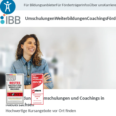
Für Bildungsanbieter
Für Förderträger
Infos
Über uns
Karriere
Umschulungen
Weiterbildungen
Coachings
För
Weiterbildungen, Umschulungen und Coachings in
Niedersachsen
Hochwertige Kursangebote vor Ort finden