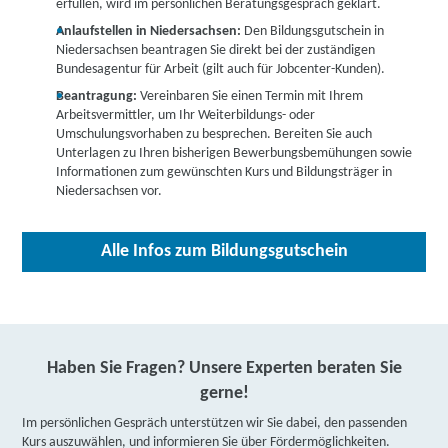
erfüllen, wird im persönlichen Beratungsgespräch geklärt.
weitere Informationen
Anlaufstellen in Niedersachsen:
Den Bildungsgutschein in
Niedersachsen beantragen Sie direkt bei der zuständigen
PBF Personalberatung und Bildungsakademie
Bundesagentur für Arbeit (gilt auch für Jobcenter-Kunden).
Fasulo GmbH | Saturnstraße 1 B, 30952 Ronnenberg
Beantragung:
Vereinbaren Sie einen Termin mit Ihrem
Partner
Arbeitsvermittler, um Ihr Weiterbildungs- oder
Umschulungsvorhaben zu besprechen. Bereiten Sie auch
weitere Informationen
Unterlagen zu Ihren bisherigen Bewerbungsbemühungen sowie
Informationen zum gewünschten Kurs und Bildungsträger in
Niedersachsen vor.
IBB Rotenburg | IBB Große Straße 79, 27356
Rotenburg
Alle Infos zum Bildungsgutschein
weitere Informationen
Pioneer Institut GmbH | Albert-Schweitzer-Straße
55, 38226 Salzgitter
Partner
Haben Sie Fragen? Unsere Experten beraten Sie
weitere Informationen
gerne!
DAA Deutsche Angestellten-Akademie gGmbH |
Im persönlichen Gespräch unterstützen wir Sie dabei, den passenden
Kurs auszuwählen, und informieren Sie über Fördermöglichkeiten.
Albert-Schweitzer-Straße 6, 38226 Salzgitter
Partner