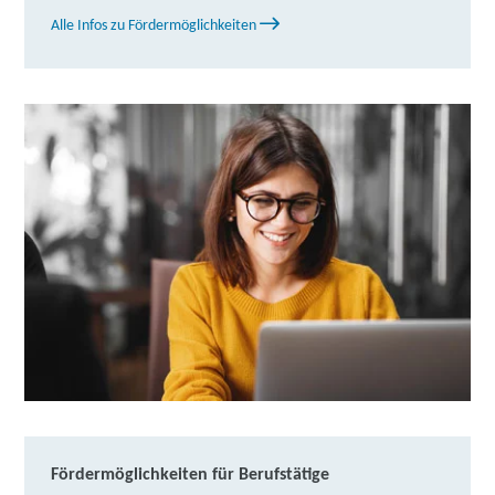
Oldenburg
Partner
Alle Infos zu Fördermöglichkeiten
weitere Informationen
DAA Deutsche Angestellten-Akademie GmbH |
Mindener Straße 205, 49084 Osnabrück
Partner
weitere Informationen
its digital akademie GmbH | Mindener Straße 205,
49084 Osnabrück
Partner
weitere Informationen
IBB Osnabrück | IBB Mindener Straße 205, 49084
Osnabrück
weitere Informationen
Lernstudio Barbarossa / MegaKids Fortbildungs
Fördermöglichkeiten für Berufstätige