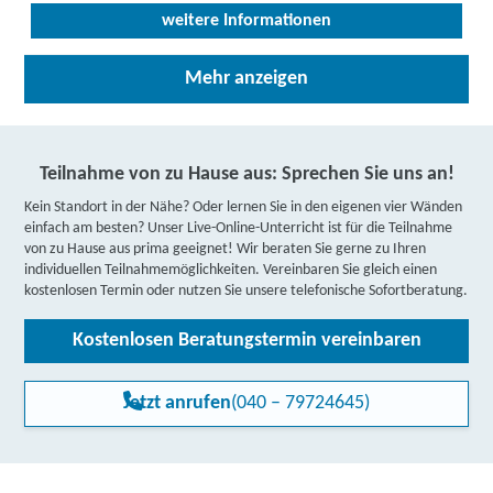
weitere Informationen
Lernstudio Barbarossa / MegaKids Fortbildungs
Mehr anzeigen
GmbH | Bohlweg 19, 38100 Braunschweig
Partner
weitere Informationen
Teilnahme von zu Hause aus: Sprechen Sie uns an!
Berger Bildungsinstitut GmbH | Friedrich-Seele-
Kein Standort in der Nähe? Oder lernen Sie in den eigenen vier Wänden
Straße 3, 38122 Braunschweig
einfach am besten? Unser Live-Online-Unterricht ist für die Teilnahme
Partner
von zu Hause aus prima geeignet! Wir beraten Sie gerne zu Ihren
weitere Informationen
individuellen Teilnahmemöglichkeiten. Vereinbaren Sie gleich einen
kostenlosen Termin oder nutzen Sie unsere telefonische Sofortberatung.
IBB Braunschweig | IBB Kleine Burg 15, 38100
Kostenlosen Beratungstermin vereinbaren
Braunschweig
weitere Informationen
Jetzt anrufen
(040 – 79724645)
DAA Deutsche Angestellten-Akademie gGmbH |
Lange Straße 3, 38100 Braunschweig
Partner