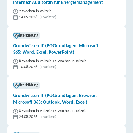
weitere Informationen
Interne:r Auditor:in für Energiemanagement
2 Wochen in Vollzeit
PBF Personalberatung und Bildungsakademie
14.09.2026
(+ weitere)
Fasulo GmbH | Sehlder Str. 15 A, 31008 Elze
Partner
weitere Informationen
Weiterbildung
Grundwissen IT (PC-Grundlagen; Microsoft
IBB Emden | IBB Prom. Am Alten Binnenhafen 6,
365: Word, Excel, PowerPoint)
26721 Emden
8 Wochen in Vollzeit; 16 Wochen in Teilzeit
10.08.2026
(+ weitere)
weitere Informationen
its digital akademie GmbH | Promenade am Alten
Weiterbildung
Binnenhafen 6, 26721 Emden
Partner
Grundwissen IT (PC-Grundlagen; Browser;
weitere Informationen
Microsoft 365: Outlook, Word, Excel)
8 Wochen in Vollzeit; 16 Wochen in Teilzeit
DAA Deutsche Angestellten-Akademie gGmbH |
24.08.2026
(+ weitere)
Odermarkplatz 1, 38640 Goslar
Partner