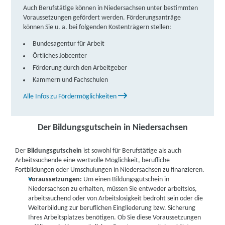
GmbH | Neumarkt 11, 49074 Osnabrück
Partner
Auch Berufstätige können in Niedersachsen unter bestimmten
Voraussetzungen gefördert werden. Förderungsanträge
weitere Informationen
können Sie u. a. bei folgenden Kostenträgern stellen:
Bundesagentur für Arbeit
Berger Bildungsinstitut GmbH | Prof.-Porsche-
Örtliches Jobcenter
Straße 1, 49076 Osnabrück
Partner
Förderung durch den Arbeitgeber
weitere Informationen
Kammern und Fachschulen
Alle Infos zu Fördermöglichkeiten
IBB Papenburg | IBB Juister Straße 10 - 14, 26871
Papenburg
Der Bildungsgutschein in Niedersachsen
weitere Informationen
Der
Bildungsgutschein
ist sowohl für Berufstätige als auch
Lernstudio Barbarossa / MegaKids Fortbildungs
Arbeitssuchende eine wertvolle Möglichkeit, berufliche
GmbH | Breite Straße 27, 31224 Peine
Fortbildungen oder Umschulungen in Niedersachsen zu finanzieren.
Partner
Voraussetzungen:
Um einen Bildungsgutschein in
weitere Informationen
Niedersachsen zu erhalten, müssen Sie entweder arbeitslos,
arbeitssuchend oder von Arbeitslosigkeit bedroht sein oder die
Weiterbildung zur beruflichen Eingliederung bzw. Sicherung
IBB Peine | IBB Gröpern 7 - 8, 31224 Peine
Ihres Arbeitsplatzes benötigen. Ob Sie diese Voraussetzungen