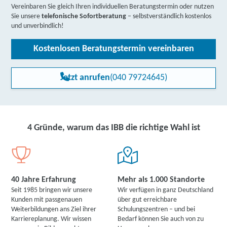
Vereinbaren Sie gleich Ihren individuellen Beratungstermin oder nutzen
Sie unsere
telefonische Sofortberatung
– selbstverständlich kostenlos
weitere Informationen
und unverbindlich!
TERTIA Berufsförderung GmbH & Co. KG | Berliner
Kostenlosen Beratungstermin vereinbaren
Straße 28 - 30, 38226 Salzgitter
Partner
weitere Informationen
Jetzt anrufen
(040 79724645)
DAA Deutsche Angestellten-Akademie gGmbH |
Celler Straße 9 - 9 A, 29614 Soltau
Partner
4 Gründe, warum das IBB die richtige Wahl ist
weitere Informationen
IBB Springe | IBB Nordwall 14, 31832 Springe
weitere Informationen
40 Jahre Erfahrung
Mehr als 1.000 Standorte
Seit 1985 bringen wir unsere
Wir verfügen in ganz Deutschland
PBF Personalberatung und Bildungsakademie
Kunden mit passgenauen
über gut erreichbare
Weiterbildungen ans Ziel ihrer
Schulungszentren – und bei
Fasulo GmbH | Zum Niederntor 24, 31832 Springe
Karriereplanung. Wir wissen
Bedarf können Sie auch von zu
Partner