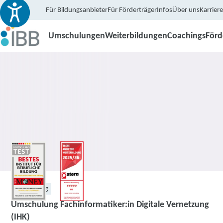
Für Bildungsanbieter
Für Förderträger
Infos
Über uns
Karriere
Umschulungen
Weiterbildungen
Coachings
För
Umschulung
Umschulung Fachinformatiker:in Digitale Vernetzung
(IHK)