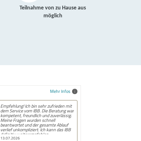
Teilnahme von zu Hause aus
möglich
Mehr Infos
Empfehlung! Ich bin sehr zufrieden mit
dem Service vom IBB. Die Beratung war
kompetent, freundlich und zuverlässig.
Meine Fragen wurden schnell
beantwortet und der gesamte Ablauf
verlief unkompliziert. Ich kann das IBB
definitiv weiterempfehlen.
13.07.2026
Insbesondere bedanke ich mich bei den