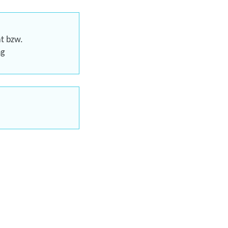
ktiven Berufsfeldern
at bzw.
ng
uer-)Einsteiger
-Online-Trainings
uns jetzt
en