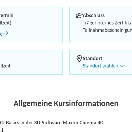
Praxisbezogene Inhalte
termin
Abschluss
Top-Perspektiven in attra
lzeit)
Trägerinternes Zertifik
Teilnahmebescheinigu
ne
Gute Chancen auch für (Q
Örtlich flexibel dank Live
Standort
lzeit
Standort wählen
Kontaktieren Sie 
Kursanfrage stell
Allgemeine Kursinformationen
CGI Basics in der 3D-Software Maxon Cinema 4D
-1