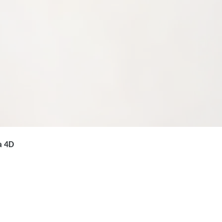
a 4D
3D / CGI Basics in der
Maxon Cinema 4D