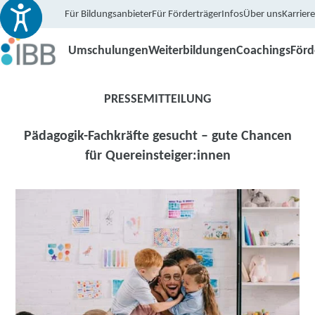
Für Bildungsanbieter
Für Förderträger
Infos
Über uns
Karriere
Umschulungen
Weiterbildungen
Coachings
För
PRESSEMITTEILUNG
Pädagogik-Fachkräfte gesucht – gute Chancen
für Quereinsteiger:innen