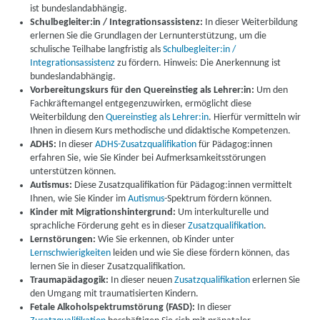
ist bundeslandabhängig.
Schulbegleiter:in / Integrationsassistenz:
In dieser Weiterbildung
erlernen Sie die Grundlagen der Lernunterstützung, um die
schulische Teilhabe langfristig als
Schulbegleiter:in /
Integrationsassistenz
zu fördern. Hinweis: Die Anerkennung ist
bundeslandabhängig.
Vorbereitungskurs für den Quereinstieg als Lehrer:in:
Um den
Fachkräftemangel entgegenzuwirken, ermöglicht diese
Weiterbildung den
Quereinstieg als Lehrer:in
. Hierfür vermitteln wir
Ihnen in diesem Kurs methodische und didaktische Kompetenzen.
ADHS:
In dieser
ADHS-Zusatzqualifikation
für Pädagog:innen
erfahren Sie, wie Sie Kinder bei Aufmerksamkeitsstörungen
unterstützen können.
Autismus:
Diese Zusatzqualifikation für Pädagog:innen vermittelt
Ihnen, wie Sie Kinder im
Autismus
-Spektrum fördern können.
Kinder mit Migrationshintergrund:
Um interkulturelle und
sprachliche Förderung geht es in dieser
Zusatzqualifikation
.
Lernstörungen:
Wie Sie erkennen, ob Kinder unter
Lernschwierigkeiten
leiden und wie Sie diese fördern können, das
lernen Sie in dieser Zusatzqualifikation.
Traumapädagogik:
In dieser neuen
Zusatzqualifikation
erlernen Sie
den Umgang mit traumatisierten Kindern.
Fetale Alkoholspektrumstörung (FASD):
In dieser