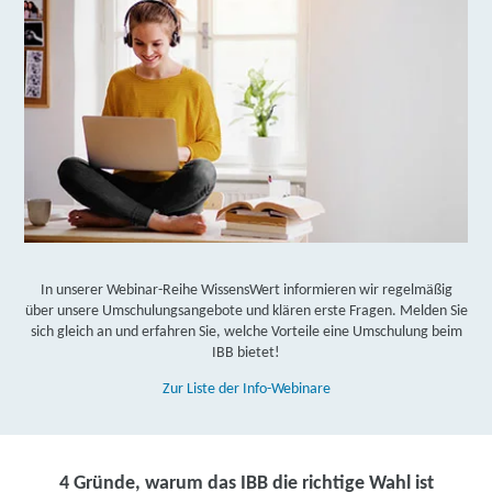
*Zwingende Voraussetzung dafür ist die Zustimmung Ihres
Kostenträgers und Ihrer zuständigen Prüfungskammer.
**Die Auszahlung des Weiterbildungsgeldes obliegt der
Entscheidung durch die Agentur für Arbeit bzw. das Jobcenter.
Gerne unterstützen wir Sie bei der Klärung!
In unserer Webinar-Reihe WissensWert informieren wir regelmäßig
über unsere Umschulungsangebote und klären erste Fragen. Melden Sie
sich gleich an und erfahren Sie, welche Vorteile eine Umschulung beim
IBB bietet!
Zur Liste der Info-Webinare
4 Gründe, warum das IBB die richtige Wahl ist