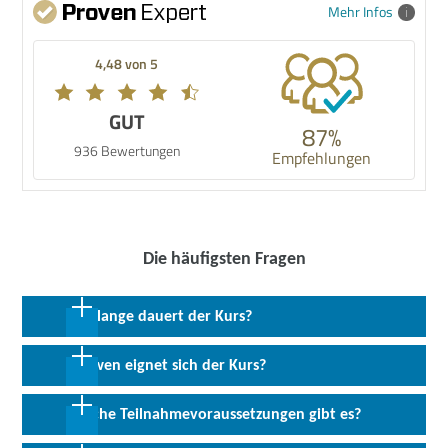
Mehr Infos
4,48 von 5
GUT
87%
936 Bewertungen
Empfehlungen
Die häufigsten Fragen
Wie lange dauert der Kurs?
24 Monate in Vollzeit inkl. 9 Monate Praktikum
Für wen eignet sich der Kurs?
Die Umschulung eignet sich für Arbeitssuchende mit oder ohne
Welche Teilnahmevoraussetzungen gibt es?
Berufsausbildung, die sich für eine kaufmännische Tätigkeit im IT-