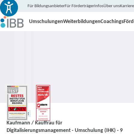
Für Bildungsanbieter
Für Förderträger
Infos
Über uns
Karriere
Umschulungen
Weiterbildungen
Coachings
För
Umschulung
Kaufmann / Kauffrau für
Digitalisierungsmanagement - Umschulung (IHK) - 9