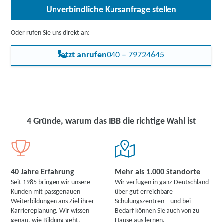
Programmier-Anfängern abgrenzen. Absolventen der Maßnahme
Unverbindliche Kursanfrage stellen
können sich mit den erworbenen Kenntnissen und Fertigkeiten
kompetent in Entwickler-Teams einbringen und erhöhen damit
ihre Chance auf dem Arbeitsmarkt.
Oder rufen Sie uns direkt an:
Jetzt anrufen
040 – 79724645
4 Gründe, warum das IBB die richtige Wahl ist
40 Jahre Erfahrung
Mehr als 1.000 Standorte
Seit 1985 bringen wir unsere
Wir verfügen in ganz Deutschland
Kunden mit passgenauen
über gut erreichbare
Weiterbildungen ans Ziel ihrer
Schulungszentren – und bei
Karriereplanung. Wir wissen
Bedarf können Sie auch von zu
genau, wie Bildung geht.
Hause aus lernen.