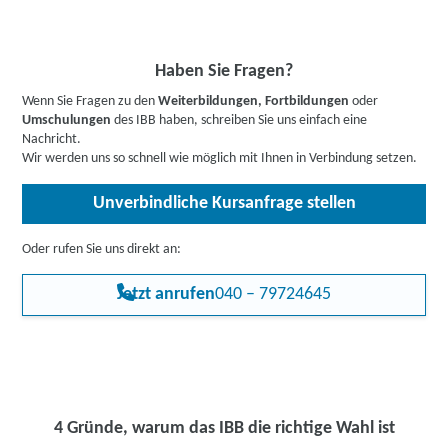
Bis zu 100 % Förderung möglich - unsere Mitarbeiter:innen
Allen Interessierten stehen wir in einem persönlichen Gespräch
Basis für Ihre berufliche Weiterbildung.
beraten Sie gerne zu Ihren individuellen Fördermöglichkeiten.
zur Abklärung ihrer individuellen Teilnahmevoraussetzungen zur
Buchen Sie gleich einen
kostenlosen Beratungstermin
.
Verfügung.
Informieren Sie sich
hier
gerne vorab über Förderprogramme,
Haben Sie Fragen?
z.B. den Bildungsgutschein. Hier gehts zu den Infos für
Wenn Sie Fragen zu den
Weiterbildungen, Fortbildungen
oder
Arbeitssuchende
,
Berufstätige
,
Unternehmen
oder
Umschulungen
des IBB haben, schreiben Sie uns einfach eine
Rehabilitand:innen
.
Nachricht.
Wir werden uns so schnell wie möglich mit Ihnen in Verbindung setzen.
Unverbindliche Kursanfrage stellen
Oder rufen Sie uns direkt an:
Jetzt anrufen
040 – 79724645
4 Gründe, warum das IBB die richtige Wahl ist