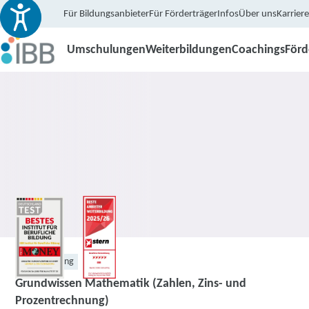
Für Bildungsanbieter
Für Förderträger
Infos
Über uns
Karriere
Umschulungen
Weiterbildungen
Coachings
För
Weiterbildung
Grundwissen Mathematik (Zahlen, Zins- und
Prozentrechnung)