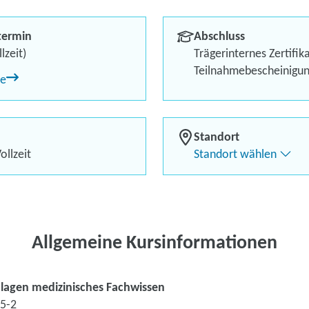
Berufliches Profil optimi
termin
Abschluss
Bis zu 100 % Förderung
lzeit)
Trägerinternes Zertifik
Teilnahmebescheinigu
ne
Flexibel dank Live-Online-
Standort
ollzeit
Standort wählen
Kontaktieren Sie 
Kursanfrage stell
Allgemeine Kursinformationen
lagen medizinisches Fachwissen
5-2