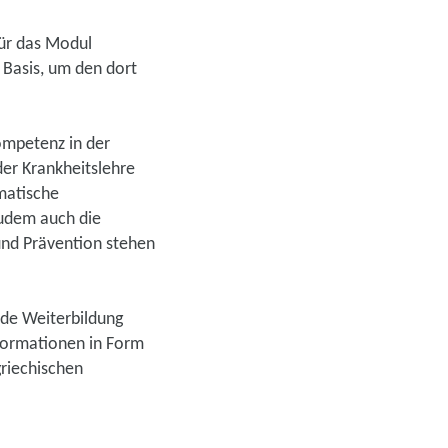
für das Modul
 Basis, um den dort
Kompetenz in der
er Krankheitslehre
matische
zudem auch die
und Prävention stehen
nde Weiterbildung
nformationen in Form
riechischen