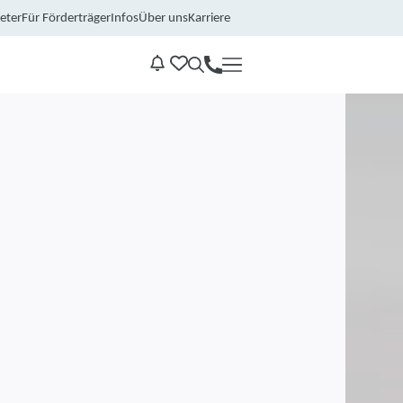
eter
Für Förderträger
Infos
Über uns
Karriere
Kontakt
Benachrichtungen