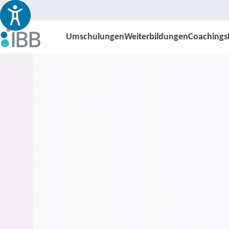
Umschulungen
Weiterbildungen
Coachings