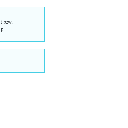
eren
at bzw.
ng
Trainings
uns jetzt
en