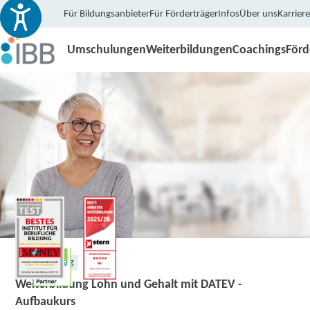
Für Bildungsanbieter
Für Förderträger
Infos
Über uns
Karriere
Umschulungen
Weiterbildungen
Coachings
För
Weiterbildung
Weiterbildung Lohn und Gehalt mit DATEV -
Aufbaukurs