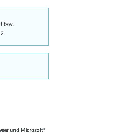
Förderung
at bzw.
ng
aus möglich
uns jetzt
en
wser und Microsoft®