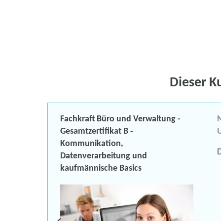
Dieser K
Fachkraft Büro und Verwaltung -
N
Gesamtzertifikat B -
U
Kommunikation,
D
Datenverarbeitung und
urs
kaufmännische Basics
fliche
k)