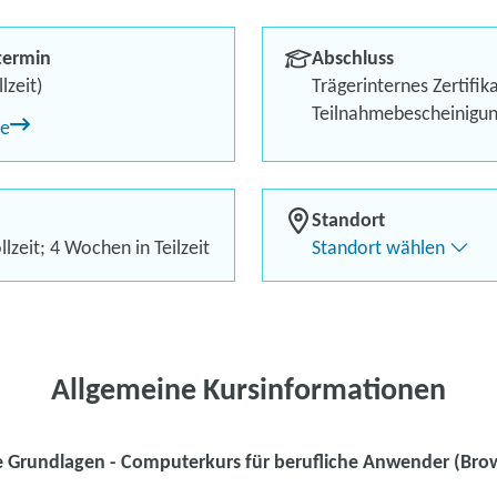
Kursstart garantiert!
termin
Abschluss
Bis zu 100 % finanzielle 
lzeit)
Trägerinternes Zertifik
Teilnahmebescheinigu
ne
Teilnahme von zu Hause 
Standort
lzeit; 4 Wochen in Teilzeit
Standort wählen
Kontaktieren Sie 
Kursanfrage stell
Allgemeine Kursinformationen
e Grundlagen - Computerkurs für berufliche Anwender (Bro