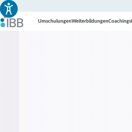
Umschulungen
Weiterbildungen
Coachings