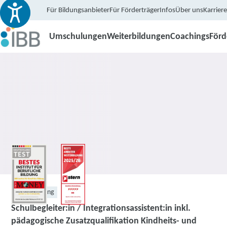
Für Bildungsanbieter
Für Förderträger
Infos
Über uns
Karriere
Umschulungen
Weiterbildungen
Coachings
För
Weiterbildung
Schulbegleiter:in / Integrationsassistent:in inkl.
pädagogische Zusatzqualifikation Kindheits- und