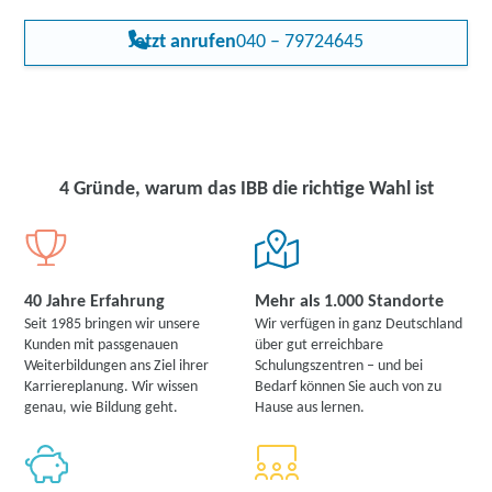
nach Hilfs- und Fachkräften im pädagogischen und sozialen
Bereich. Der zunehmende Personalmangel und die steigende
Jetzt anrufen
040 – 79724645
Anzahl von Kindern und Jugendlichen mit Förderbedarf führen
dazu, dass qualifizierte Schulbegleiter und Fachkräfte dringend
benötigt werden. Damit steigt die Nachfrage nach qualifizierten
Hilfs- und Fachkräften wie Ihnen. Mit Ihrer Zusatzqualifikation
sind Sie gut positioniert, um von diesen Entwicklungen zu
profitieren und eine erfüllende Tätigkeit in einem wachsenden
Arbeitsmarkt zu finden.
4 Gründe, warum das IBB die richtige Wahl ist
40 Jahre Erfahrung
Mehr als 1.000 Standorte
Seit 1985 bringen wir unsere
Wir verfügen in ganz Deutschland
Kunden mit passgenauen
über gut erreichbare
Weiterbildungen ans Ziel ihrer
Schulungszentren – und bei
Karriereplanung. Wir wissen
Bedarf können Sie auch von zu
genau, wie Bildung geht.
Hause aus lernen.