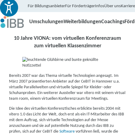
Für Bildungsanbieter
Für Förderträger
Infos
Über uns
Karriere
Umschulungen
Weiterbildungen
Coachings
För
10 Jahre VIONA: vom virtuellen Konferenzraum
zum virtuellen Klassenzimmer
Bereits 2007 war das Thema virtuelle Technologien angesagt. Im
März 2007 präsentierten Anbieter auf der CeBIT in Hannover u.a.
virtuelle Parallelwelten und virtuelle Spiegel für Kleider- oder
Schuhanproben. Ein weiterer Aussteller war vitero mit seinem virtual
team room, einem virtuellen Konferenzraum für Meetings.
Die Idee des virtuellen Konferenztisches erblickte bereits 2004 mit
vitero 1.0 das Licht der Welt, doch erst als ein IT-Mitarbeiter des IBB
mit dem Auftrag, sich virtuelle Technologien auf der Messe
anzuschauen und sie auf potentielle Nutzung durch das IBB zu
prüfen, sich auf der CeBIT die
Software
vorführen ließ, wurde die