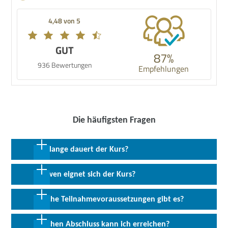
4,48 von 5
GUT
87%
936 Bewertungen
Empfehlungen
Die häufigsten Fragen
Wie lange dauert der Kurs?
1 Woche in Vollzeit
Für wen eignet sich der Kurs?
Die Qualifizierung richtet sich branchenunabhängig an alle
Welche Teilnahmevoraussetzungen gibt es?
Arbeitnehmer, die ihre Kompetenzen für die Digitalisierung
ausweiten möchten.
Vorausgesetzt werden grundlegende Erfahrungen in der
Welchen Abschluss kann ich erreichen?