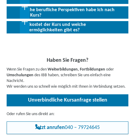
einfachen PC-Bedienung und im Umgang mit Webbrowsern sowie
Deutschkenntnisse auf dem Niveau B2.
Welche berufliche Perspektiven habe ich nach
Abschluss:
Trägerinternes Zertifikat bzw.
dem Kurs?
Teilnahmebescheinigung
Allen Interessierten stehen wir in einem persönlichen Gespräch
Was kostet der Kurs und welche
zur Abklärung ihrer individuellen Teilnahmevoraussetzungen zur
Der digitale Wandel macht vor keinen bestimmten Branchen oder
Fördermöglichkeiten gibt es?
Verfügung.
Aufgabenfeldern halt. Ob als Arbeitnehmer oder Arbeitgeber: Mit
wichtigem Grundlagen-Knowhow und passenden Kompetenzen
Bis zu 100 % Förderung möglich - unsere Mitarbeiter:innen
sind Sie gut gerüstet für die digitale Welt und die
beraten Sie gerne zu Ihren individuellen Fördermöglichkeiten.
Herausforderungen der Zukunft. Verschaffen Sie sich einen
Buchen Sie gleich einen
kostenlosen Beratungstermin
.
Vorsprung!
Informieren Sie sich
hier
gerne vorab über Förderprogramme,
Haben Sie Fragen?
z.B. den Bildungsgutschein. Hier gehts zu den Infos für
Wenn Sie Fragen zu den
Weiterbildungen, Fortbildungen
oder
Arbeitssuchende
,
Berufstätige
,
Unternehmen
oder
Umschulungen
des IBB haben, schreiben Sie uns einfach eine
Rehabilitand:innen
.
Nachricht.
Wir werden uns so schnell wie möglich mit Ihnen in Verbindung setzen.
Unverbindliche Kursanfrage stellen
Oder rufen Sie uns direkt an:
Jetzt anrufen
040 – 79724645