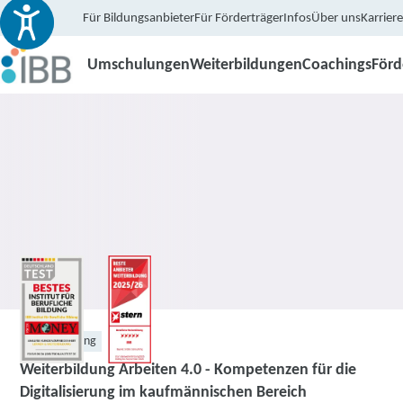
Für Bildungsanbieter
Für Förderträger
Infos
Über uns
Karriere
Umschulungen
Weiterbildungen
Coachings
För
Weiterbildung
Weiterbildung Arbeiten 4.0 - Kompetenzen für die
Digitalisierung im kaufmännischen Bereich