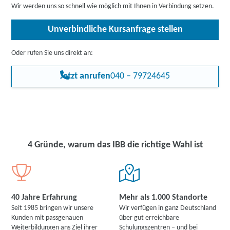
wie etwa bei Beratungsfirmen und Behörden, in der Abfall- und
Wir werden uns so schnell wie möglich mit Ihnen in Verbindung setzen.
Energiewirtschaft, bei Verbänden und Umweltschutz-NGOs,
teilweise auch bei Dienstleistungsunternehmen. Im Zeichen des
Unverbindliche Kursanfrage stellen
weiter wachsenden ökologischen Bewusstseins und rechtlicher
Regelungen treffen Sie auf eine hohe Fachkräfte-Nachfrage und
leisten einen wertvollen Beitrag für das Wohlergehen der
Oder rufen Sie uns direkt an:
Umwelt.
Jetzt anrufen
040 – 79724645
4 Gründe, warum das IBB die richtige Wahl ist
40 Jahre Erfahrung
Mehr als 1.000 Standorte
Seit 1985 bringen wir unsere
Wir verfügen in ganz Deutschland
Kunden mit passgenauen
über gut erreichbare
Weiterbildungen ans Ziel ihrer
Schulungszentren – und bei