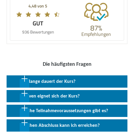
4,48 von 5
GUT
87%
936 Bewertungen
Empfehlungen
Die häufigsten Fragen
Wie lange dauert der Kurs?
4 Wochen in Vollzeit; 8 Wochen in Teilzeit
Für wen eignet sich der Kurs?
Dieses Modul richtet sich an Personen mit vorwiegend
Welche Teilnahmevoraussetzungen gibt es?
kaufmännischer oder Verwaltungsvorbildung die sich in die
Grundlagen der Sachbearbeitung des Personalwesens einarbeiten
Neben guten Deutschkenntnissen (B2) werden eine
Welchen Abschluss kann ich erreichen?
wollen. Auch zur Vorbereitung für die Lohnbuchhaltung.
abgeschlossene Berufsausbildung innerhalb Deutschlands sowie