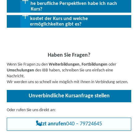
gute PC- und Office- Kenntnisse vorausgesetzt. Kaufmännische
Welche berufliche Perspektiven habe ich nach
Abschluss:
Trägerinternes Zertifikat bzw.
oder betriebswirtschaftliche Grundlagenkenntnisse sind von
dem Kurs?
Teilnahmebescheinigung
Vorteil.
Was kostet der Kurs und welche
Grundsätzliches Wissen im Bereich des Personalwesens ist die
Fördermöglichkeiten gibt es?
Allen Interessierten stehen wir in einem persönlichen Gespräch
Basis für die Beschäftigung in der Personalabteilung, aber auch
zur Abklärung ihrer individuellen Teilnahmevoraussetzungen zur
ein wertvoller Pluspunkt für Bewerber in anderen Bereichen.
Verfügung.
Bis zu 100 % Förderung möglich - unsere Mitarbeiter:innen
beraten Sie gerne zu Ihren individuellen Fördermöglichkeiten.
Buchen Sie gleich einen
kostenlosen Beratungstermin
.
Informieren Sie sich
hier
gerne vorab über Förderprogramme,
Haben Sie Fragen?
z.B. den Bildungsgutschein. Hier gehts zu den Infos für
Wenn Sie Fragen zu den
Weiterbildungen, Fortbildungen
oder
Arbeitssuchende
,
Berufstätige
,
Unternehmen
oder
Umschulungen
des IBB haben, schreiben Sie uns einfach eine
Rehabilitand:innen
.
Nachricht.
Wir werden uns so schnell wie möglich mit Ihnen in Verbindung setzen.
Unverbindliche Kursanfrage stellen
Oder rufen Sie uns direkt an:
Jetzt anrufen
040 – 79724645