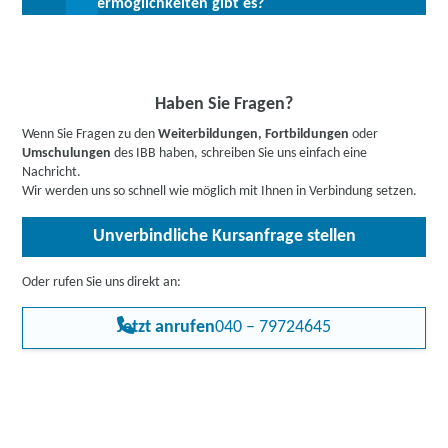
Fördermöglichkeiten gibt es?
zur Abklärung ihrer individuellen Teilnahmevoraussetzungen zur
Arbeitsmarkt mit unterschiedlichen Qualifikationsstufen
Verfügung.
vorhanden. Nach Teilnahme an diesem Modul sind Sie gerüstet
Bis zu 100 % Förderung möglich - unsere Mitarbeiter:innen
für den normalen Arbeitsalltag der Buchführung.
beraten Sie gerne zu Ihren individuellen Fördermöglichkeiten.
Buchen Sie gleich einen
kostenlosen Beratungstermin
.
Informieren Sie sich
hier
gerne vorab über Förderprogramme,
Haben Sie Fragen?
z.B. den Bildungsgutschein. Hier gehts zu den Infos für
Wenn Sie Fragen zu den
Weiterbildungen, Fortbildungen
oder
Arbeitssuchende
,
Berufstätige
,
Unternehmen
oder
Umschulungen
des IBB haben, schreiben Sie uns einfach eine
Rehabilitand:innen
.
Nachricht.
Wir werden uns so schnell wie möglich mit Ihnen in Verbindung setzen.
Unverbindliche Kursanfrage stellen
Oder rufen Sie uns direkt an:
Jetzt anrufen
040 – 79724645