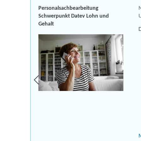
Personalsachbearbeitung
N
Schwerpunkt Datev Lohn und
U
Gehalt
D
und
,
-