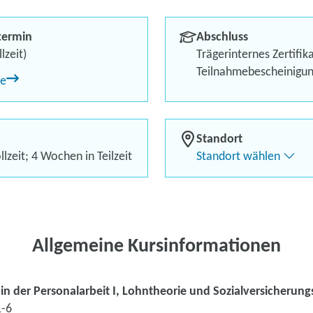
Sozialversich
termin
Abschluss
Berufliches Profil optimi
lzeit)
Trägerinternes Zertifik
Teilnahmebescheinigu
ne
Bis zu 100 % Förderung
Flexibel dank Live-Online-
Standort
lzeit; 4 Wochen in Teilzeit
Standort wählen
Kontaktieren Sie 
Kursanfrage stell
Allgemeine Kursinformationen
in der Personalarbeit I, Lohntheorie und Sozialversicherung
-6