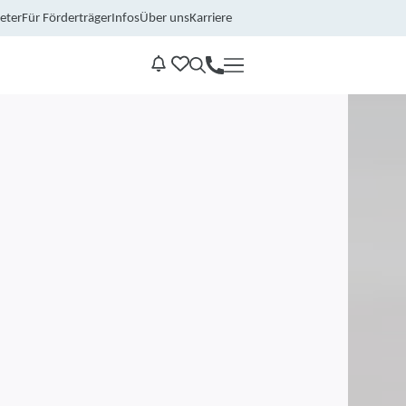
eter
Für Förderträger
Infos
Über uns
Karriere
Kontakt
Benachrichtungen