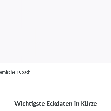
temische:r Coach
Weiterbildung
Systemische:r
Wichtigste Eckdaten in Kürze
Berufliches Profil optimi