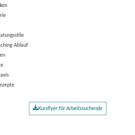
ken
rie
?
atungsstile
ching-Ablauf
en
te
raxis
nzepte
Kursflyer für Arbeitssuchende