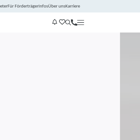
eter
Für Förderträger
Infos
Über uns
Karriere
Kontakt
Benachrichtungen