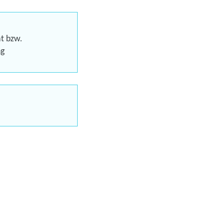
Trainings
at bzw.
ng
uns jetzt
en