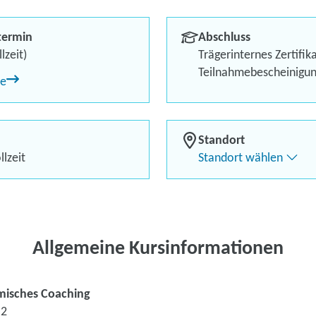
Bis zu 100 % Förderung
termin
Abschluss
Flexibel dank Live-Online-
lzeit)
Trägerinternes Zertifik
Teilnahmebescheinigu
ne
Standort
lzeit
Standort wählen
Kontaktieren Sie 
Kursanfrage stell
Allgemeine Kursinformationen
misches Coaching
-2