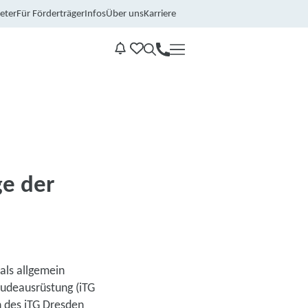
eter
Für Förderträger
Infos
Über uns
Karriere
Kontakt
Benachrichtungen
ge der
als allgemein
äudeausrüstung (iTG
 des iTG Dresden