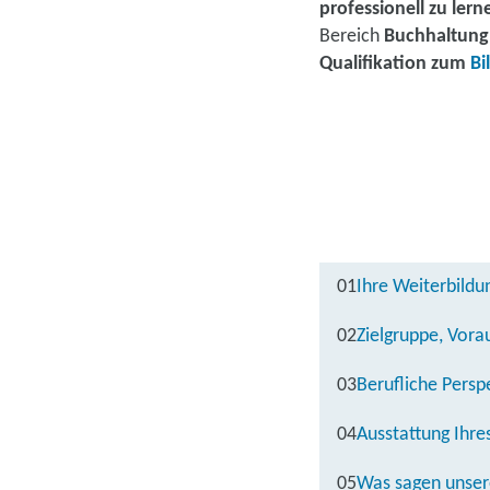
professionell zu lern
Bereich
Buchhaltung
Qualifikation zum
Bi
01
Ihre Weiterbild
02
Zielgruppe, Vora
03
Berufliche Persp
04
Ausstattung Ihre
05
Was sagen unser