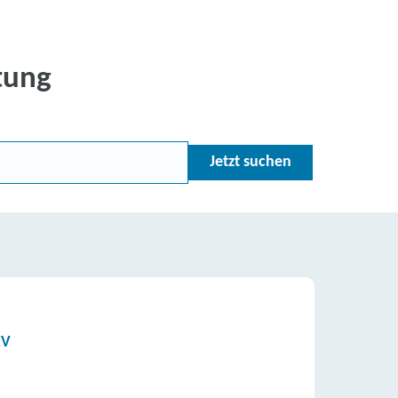
tung
Jetzt suchen
EV