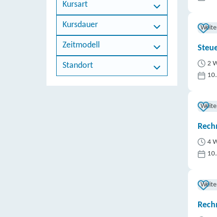
Kursart
Kursdauer
Weite
Zeitmodell
Steue
2 W
Standort
10
Weite
Rech
4 W
10
Weite
Rech