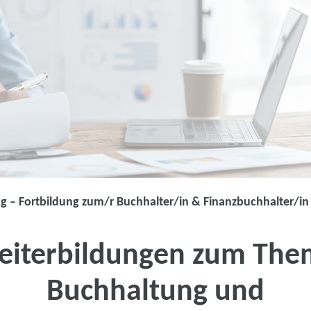
g – Fortbildung zum/r Buchhalter/in & Finanzbuchhalter/in
Buchhaltungs-
eiterbildungen zum The
hochwertig, praxisnah u
Buchhaltung und
Berufliches Profil optimi