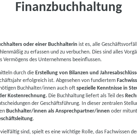
Finanzbuchhaltung
Bis zu 100 % Förderung
Flexibel dank Online-Unte
Bewerbungsunterstützung 
chhalters oder einer Buchhalterin
ist es, alle Geschäftsvorf
lenmäßig zu erfassen und zu verbuchen. Dies sind alles Vorgä
 Vermögens des Unternehmens beeinflussen.
itteln durch die
Erstellung von Bilanzen und Jahresabschlüs
Kontaktieren Sie 
äftsjahr erfolgreich ist. Abgesehen von fundiertem
Fachwis
ötigen Buchhalter/innen auch oft
spezielle Kenntnisse in Ste
Zu den Kur
der Kostenrechnung.
Die Buchhaltung liefert als Teil des
Rech
ntscheidungen der Geschäftsführung. In dieser zentralen Stellu
men
Buchhalter/innen als Ansprechpartner/innen
oder mitunt
schäftsleitung
.
ielfältig sind, spielt es eine wichtige Rolle, das Fachwissen d