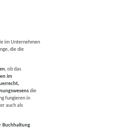
rricht
inklusive
älle im Unternehmen
nge, die die
sen
, ob das
uns jetzt
sen im
uerrecht,
sen
nungswesens
die
ng fungieren in
er auch als
er
Buchhaltung