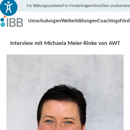
Für Bildungsanbieter
Für Förderträger
Infos
Über uns
Karriere
Umschulungen
Weiterbildungen
Coachings
För
Interview mit Michaela Meier-Rinke von AWT