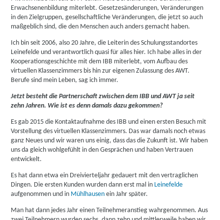
Erwachsenenbildung miterlebt. Gesetzesänderungen, Veränderungen
in den Zielgruppen, gesellschaftliche Veränderungen, die jetzt so auch
maßgeblich sind, die den Menschen auch anders gemacht haben.
Ich bin seit 2006, also 20 Jahre, die Leiterin des Schulungsstandortes
Leinefelde und verantwortlich quasi für alles hier. Ich habe alles in der
Kooperationsgeschichte mit dem IBB miterlebt, vom Aufbau des
virtuellen Klassenzimmers bis hin zur eigenen Zulassung des AWT.
Berufe sind mein Leben, sag ich immer.
Jetzt besteht die Partnerschaft zwischen dem IBB und AWT ja seit
zehn Jahren. Wie ist es denn damals dazu gekommen?
Es gab 2015 die Kontaktaufnahme des IBB und einen ersten Besuch mit
Vorstellung des virtuellen Klassenzimmers. Das war damals noch etwas
ganz Neues und wir waren uns einig, dass das die Zukunft ist. Wir haben
uns da gleich wohlgefühlt in den Gesprächen und haben Vertrauen
entwickelt.
Es hat dann etwa ein Dreivierteljahr gedauert mit den vertraglichen
Dingen. Die ersten Kunden wurden dann erst mal in
Leinefelde
aufgenommen und in
Mühlhausen
ein Jahr später.
Man hat dann jedes Jahr einen Teilnehmeranstieg wahrgenommen. Aus
zwei Teilnehmern wurden sechs, dann zehn und mittlerweile haben wir